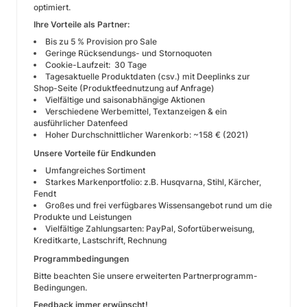
optimiert.
Ihre Vorteile als Partner:
Bis zu 5 % Provision pro Sale
Geringe Rücksendungs- und Stornoquoten
Cookie-Laufzeit: 30 Tage
Tagesaktuelle Produktdaten (csv.) mit Deeplinks zur
Shop-Seite (Produktfeednutzung auf Anfrage)
Vielfältige und saisonabhängige Aktionen
Verschiedene Werbemittel, Textanzeigen & ein
ausführlicher Datenfeed
Hoher Durchschnittlicher Warenkorb: ~158 €
(2021)
Unsere Vorteile für Endkunden
Umfangreiches Sortiment
Starkes Markenportfolio: z.B. Husqvarna, Stihl, Kärcher,
Fendt
Großes und frei verfügbares Wissensangebot rund um die
Produkte und Leistungen
Vielfältige Zahlungsarten: PayPal, Sofortüberweisung,
Kreditkarte, Lastschrift, Rechnung
Programmbedingungen
Bitte beachten Sie unsere erweiterten
Partnerprogramm-
Bedingungen
.
Feedback immer erwünscht!