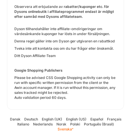
Observera att erbjudande av
rabatter/kuponger etc. för
Dysons onlinebutik i affiliateprogrammet endast är möjligt
efter samråd med Dysons affiliateteam.
Dyson tillhandahåller inte affiliate-omdirigeringar om
värdesänkande kuponger har lösts in under försäljningen.
Denna regel gäller inte om Dyson ger utgivaren en rabattkod
Tveka inte att kontakta oss om du har frågor eller önskemål.
Ditt Dyson Affiliate-Team
Google Shopping Publishers
Please be advised CSS Google Shopping activity can only be
run with specific written permission from the client or the
Awin account manager. If it is run without this permission, any
sales tracked might be rejected.
Auto validation period 60 days.
Dansk
Deutsch
English (UK)
English (US)
Español
Français
Italiano
Nederlands
Norsk
Polski
Português (Brasil)
Svenska
*