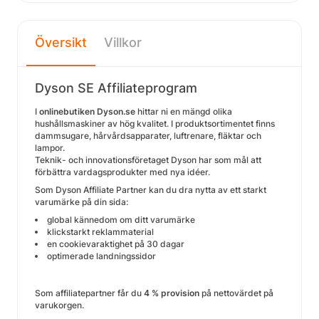
Översikt
Villkor
Dyson SE Affiliateprogram
I
onlinebutiken Dyson.se
hittar ni en mängd olika
hushållsmaskiner av hög kvalitet. I produktsortimentet finns
dammsugare, hårvårdsapparater, luftrenare, fläktar och
lampor.
Teknik- och innovationsföretaget Dyson har som mål att
förbättra vardagsprodukter med nya idéer.
Som Dyson Affiliate Partner kan du dra nytta av ett starkt
varumärke på din sida:
global kännedom om ditt varumärke
klickstarkt reklammaterial
en cookievaraktighet på 30 dagar
optimerade landningssidor
Som affiliatepartner får du
4 % provision
på nettovärdet på
varukorgen.