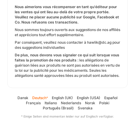
Nous aimerions vous récompenser en tant qu'éditeur pour
les ventes qui ont lieu au-delà de votre propre portée.
Veuillez ne placer aucune publicité sur Google, Facebook et
Co. Nous refusons ces transactions.
Nous sommes toujours ouverts aux suggestions de nos affiliés
et apprécions tout effort supplémentaire.
Par conséquent, veuillez nous contacter à hawlik@dc.ag pour
des suggestions individuelles
De plus, nous devons vous signaler ce qui suit lorsque vous
faites la promotion de nos produits :
les allégations de
guérison liées aux produits ne sont pas autorisées en vertu de
la loi sur la publicité pour les médicaments. Seules les
allégations santé approuvées liées au produit sont autorisées.
Dansk
Deutsch
English (UK)
English (USA)
Español
*
Français
Italiano
Nederlands
Norsk
Polski
Português (Brasil)
Svenska
* Einige Seiten sind momentan leider nur auf Englisch verfügbar.