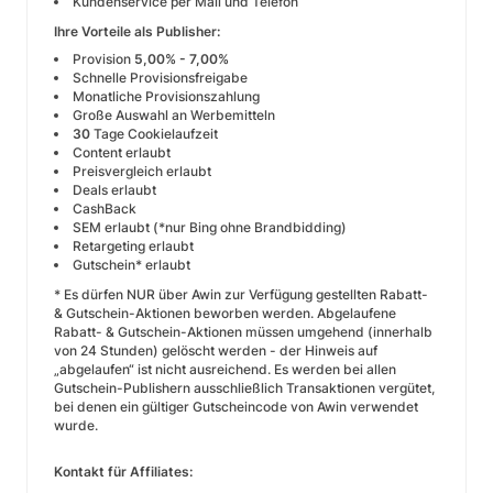
Kundenservice per Mail und Telefon
Ihre Vorteile als Publisher:
Provision
5,00% - 7,00%
Schnelle Provisionsfreigabe
Monatliche Provisionszahlung
Große Auswahl an Werbemitteln
30
Tage Cookielaufzeit
Content erlaubt
Preisvergleich erlaubt
Deals erlaubt
CashBack
SEM erlaubt (*nur Bing ohne Brandbidding)
Retargeting erlaubt
Gutschein* erlaubt
* Es dürfen NUR über Awin zur Verfügung gestellten Rabatt-
& Gutschein-Aktionen beworben werden. Abgelaufene
Rabatt- & Gutschein-Aktionen müssen umgehend (innerhalb
von 24 Stunden) gelöscht werden - der Hinweis auf
„abgelaufen“ ist nicht ausreichend. Es werden bei allen
Gutschein-Publishern ausschließlich Transaktionen vergütet,
bei denen ein gültiger Gutscheincode von Awin verwendet
wurde.
Kontakt für Affiliates: