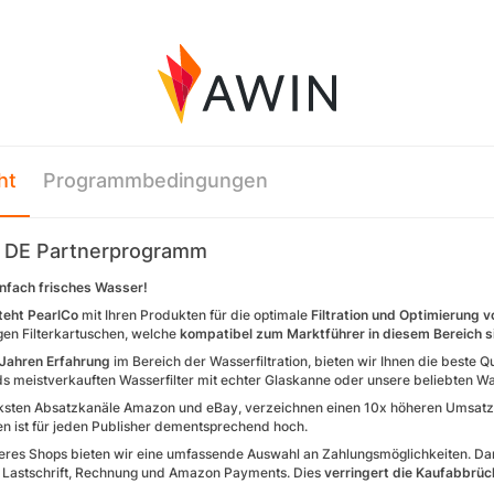
ht
Programmbedingungen
o DE Partnerprogramm
infach frisches Wasser!
teht PearlCo
mit Ihren Produkten für die optimale
Filtration und Optimierung 
en Filterkartuschen, welche
kompatibel zum Marktführer in diesem Bereich s
 Jahren Erfahrung
im Bereich der Wasserfiltration, bieten wir Ihnen die beste 
s meistverkauften Wasserfilter mit echter Glaskanne oder unsere beliebten Wa
ksten Absatzkanäle Amazon und eBay, verzeichnen einen 10x höheren Umsatz al
en ist für jeden Publisher dementsprechend hoch.
res Shops bieten wir eine umfassende Auswahl an Zahlungsmöglichkeiten. Daru
, Lastschrift, Rechnung und Amazon Payments. Dies
verringert die Kaufabbrüc