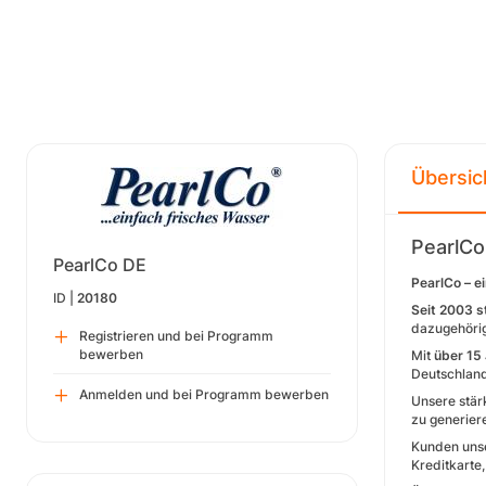
Übersic
PearlC
PearlCo DE
PearlCo – e
ID |
20180
Seit 2003 s
dazugehörig
Registrieren und bei Programm
bewerben
Mit
über 15
Deutschland
Anmelden und bei Programm bewerben
Unsere stär
zu generier
Kunden unse
Kreditkarte