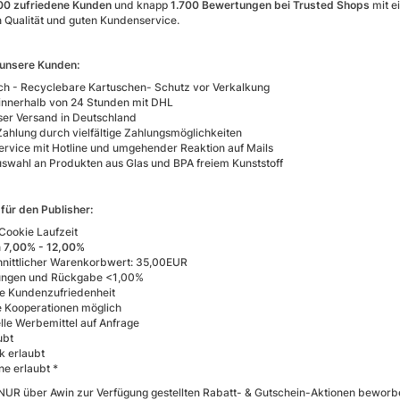
00 zufriedene Kunden
und knapp
1.700 Bewertungen bei Trusted Shops
mit e
 Qualität und guten Kundenservice.
r unsere Kunden:
ch - Recyclebare Kartuschen- Schutz vor Verkalkung
innerhalb von 24 Stunden mit DHL
ser Versand in Deutschland
Zahlung durch vielfältige Zahlungsmöglichkeiten
rvice mit Hotline und umgehender Reaktion auf Mails
swahl an Produkten aus Glas und BPA freiem Kunststoff
 für den Publisher:
Cookie Laufzeit
n
7,00% - 12,00%
nittlicher Warenkorbwert: 35,00EUR
ungen und Rückgabe <1,00%
e Kundenzufriedenheit
e Kooperationen möglich
lle Werbemittel auf Anfrage
ubt
 erlaubt
ne erlaubt *
 NUR über Awin zur Verfügung gestellten Rabatt- & Gutschein-Aktionen bewor