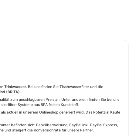
von Trinkwasser
. Bei uns finden Sie Tischwasserfilter und die
ind (BRITA).
Qualität zum unschlagbaren Preis an. Unter anderem finden Sie bei uns
sserfilter-Systeme aus BPA freiem Kunststoff.
s aktuell in unserem Onlineshop generiert wird. Das Potenzial Käufe
nter befinden sich: Banküberweisung, PayPal inkl. PayPal Express,
he
und
steigert die Konversionrate
für unsere Partner.