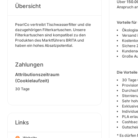
Über
150.0
Übersicht
Anspruch an
Vorteile fü
PearlCo vertreibt Tischwasserfilter und die
dazugehörigen Filterkartuschen. Unsere
Ökologis
Filterkartuschen sind kompatibel zu den
Versand 
Produkten des Marktführers BRITA und
Kostenlo
haben ein hohes Absatzpotential.
Sichere 
Kundense
Große Au
Zahlungen
Die Vorteile
Attributionszeitraum
30 Tage 
(Cookielaufzeit)
Provisio
30 Tage
Durchsch
Stornier
Sehr hoh
Exklusiv
Individue
PLA erla
Links
Cashback
Gutschei
* Es dürfen
Website