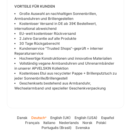
VORTEILE FÜR KUNDEN
Große Auswahl an nachhaltigen Sonnenbrillen,
Armbanduhren und Brillengestellen
Kostenloser Versand in DE ab 39€ Bestellwert,
international abweichend
EU-weit kostenloser Rückversand
2 Jahre Garantie auf alle Produkte
30 Tage Rückgaberecht
Kundenservice "Trusted Shops"-geprüft + interner
Reparaturservice
Hochwertige Konstruktionen und innovative Materialien
Vollständig vegane Armbanduhren und Uhrenarmbänder
in unserer APVELSKIN Kollektion
Kostenloses Etui aus recycleter Pappe + Brillenputztuch zu
jeder Sonnenbrille/Brillengestell
Geschenksets bestehend aus Armbanduhr,
Wechselarmband und spezieller Geschenkverpackung
Dansk
Deutsch
English (UK)
English (USA)
Español
*
Français
Italiano
Nederlands
Norsk
Polski
Português (Brasil)
Svenska