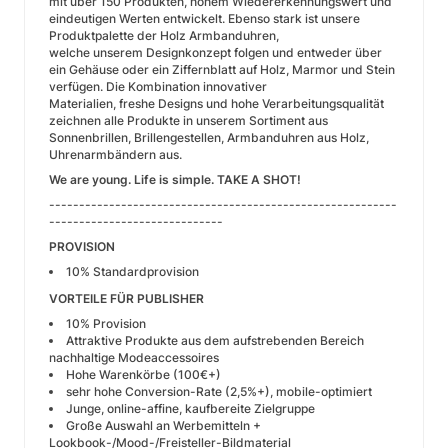
mit über 150 Produkten, hohem Wiedererkennungswert und
eindeutigen Werten entwickelt. Ebenso stark ist unsere
Produktpalette der Holz Armbanduhren,
welche unserem Designkonzept folgen und entweder über
ein Gehäuse oder ein Ziffernblatt auf Holz, Marmor und Stein
verfügen. Die Kombination innovativer
Materialien, freshe Designs und hohe Verarbeitungsqualität
zeichnen alle Produkte in unserem Sortiment aus
Sonnenbrillen, Brillengestellen, Armbanduhren aus Holz,
Uhrenarmbändern aus.
We are young. Life is simple. TAKE A SHOT!
----------------------------------------------------------
-----------------------------
PROVISION
10% Standardprovision
VORTEILE FÜR PUBLISHER
10% Provision
Attraktive Produkte aus dem aufstrebenden Bereich
nachhaltige Modeaccessoires
Hohe Warenkörbe (100€+)
sehr hohe Conversion-Rate (2,5%+), mobile-optimiert
Junge, online-affine, kaufbereite Zielgruppe
Große Auswahl an Werbemitteln +
Lookbook-/Mood-/Freisteller-Bildmaterial