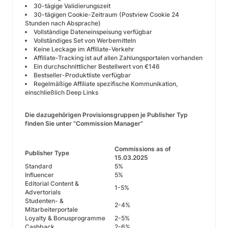
30-tägige Validierungszeit
30-tägigen Cookie-Zeitraum (Postview Cookie 24
Stunden nach Absprache)
Vollständige Dateneinspeisung verfügbar
Vollständiges Set von Werbemitteln
Keine Leckage im Affiliate-Verkehr
Affiliate-Tracking ist auf allen Zahlungsportalen vorhanden
Ein durchschnittlicher Bestellwert von €146
Bestseller-Produktliste verfügbar
Regelmäßige Affiliate spezifische Kommunikation,
einschließlich Deep Links
Die dazugehörigen Provisionsgruppen je Publisher Typ
finden Sie unter “Commission Manager”
Commissions as of
Publisher Type
15.03.2025
Standard
5%
Influencer
5%
Editorial Content &
1-5%
Advertorials
Studenten- &
2-4%
Mitarbeiterportale
Loyalty & Bonusprogramme
2-5%
Cashback
2-6%