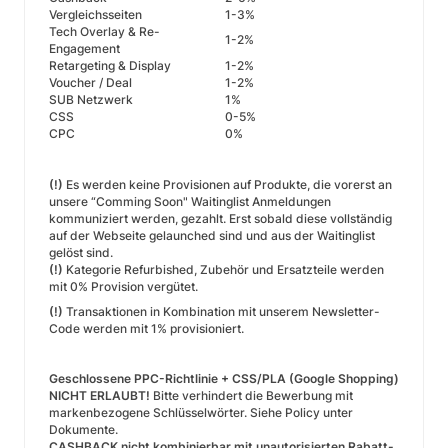
Vergleichsseiten
1-3%
Tech Overlay & Re-
1-2%
Engagement
Retargeting & Display
1-2%
Voucher / Deal
1-2%
SUB Netzwerk
1%
CSS
0-5%
CPC
0%
(!)
Es werden keine Provisionen auf Produkte, die vorerst an
unsere “Comming Soon"
Waitinglist
Anmeldungen
kommuniziert werden, gezahlt. Erst sobald diese vollständig
auf der Webseite gelaunched sind und aus der Waitinglist
gelöst sind.
(!)
Kategorie Refurbished, Zubehör und Ersatzteile werden
mit 0% Provision vergütet.
(!)
Transaktionen in Kombination mit unserem Newsletter-
Code werden mit 1% provisioniert.
Geschlossene PPC-Richtlinie + CSS/PLA (Google Shopping)
NICHT ERLAUBT!
Bitte verhindert die Bewerbung mit
markenbezogene Schlüsselwörter. Siehe Policy unter
Dokumente.
CASHBACK nicht kombinierbar mit unautorisierten Rabatt-