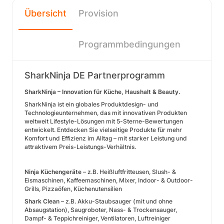
Übersicht
Provision
Programmbedingungen
SharkNinja DE Partnerprogramm
SharkNinja – Innovation für Küche, Haushalt & Beauty.
SharkNinja ist ein globales Produktdesign- und
Technologieunternehmen, das mit innovativen Produkten
weltweit Lifestyle-Lösungen mit 5-Sterne-Bewertungen
entwickelt. Entdecken Sie vielseitige Produkte für mehr
Komfort und Effizienz im Alltag – mit starker Leistung und
attraktivem Preis-Leistungs-Verhältnis.
Ninja Küchengeräte
– z.B. Heißluftfritteusen, Slush- &
Eismaschinen, Kaffeemaschinen, Mixer, Indoor- & Outdoor-
Grills, Pizzaöfen, Küchenutensilien
Shark Clean
– z.B. Akku-Staubsauger (mit und ohne
Absaugstation), Saugroboter, Nass- & Trockensauger,
Dampf- & Teppichreiniger, Ventilatoren, Luftreiniger