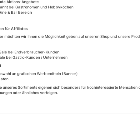
nde Aktions-Angebote
kannt bei Gastronomen und Hobbyköchen
ine & Bar Bereich
n für Affiliates
ser möchten wir Ihnen die Möglichkeit geben auf unseren Shop und unsere Pro
Sale bei Endverbraucher-Kunden
ale bei Gastro-Kunden / Unternehmen
l
swahl an grafischen Werbemitteln (Banner)
daten
e unseres Sortiments eigenen sich besonders für kochinteressierte Menschen 
chungen oder ähnliches verfolgen.