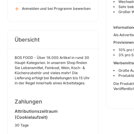
Wechsel
Sehr be
Anmelden und bei Programm bewerben
Großer W
Informatione
Als Adverti
Übersicht
Provisionen
10% pro 
3% pro S
BOS FOOD - Über 16.000 Artikel in rund 30
Haupt-Kategorien. In unserem Shop finden
Werbemitte
Sie Lebensmittel, Feinkost, Wein, Koch- &
Große Au
Küchenzubehör und vieles mehr! Die
Produkt
Lieferung erfolgt bei Bestellungen bis 15 Uhr
in der Regel innerhalb eines Arbeitstages.
Die Produkt
Veröffentli
Zahlungen
Attributionszeitraum
(Cookielaufzeit)
30 Tage