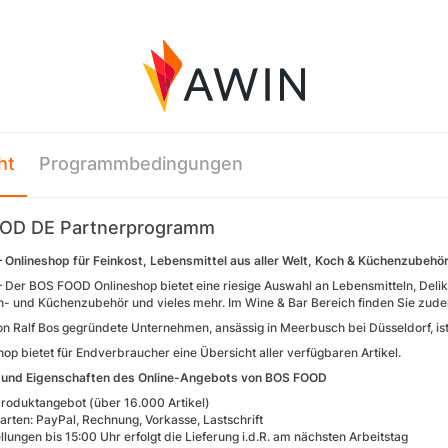
ht
Programmbedingungen
OD DE Partnerprogramm
Onlineshop für Feinkost, Lebensmittel aus aller Welt, Koch & Küchenzubehö
 Der BOS FOOD Onlineshop bietet eine riesige Auswahl an Lebensmitteln, Delika
h- und Küchenzubehör und vieles mehr. Im Wine & Bar Bereich finden Sie zudem
n Ralf Bos gegründete Unternehmen, ansässig in Meerbusch bei Düsseldorf, ist
op bietet für Endverbraucher eine Übersicht aller verfügbaren Artikel.
le und Eigenschaften des Online-Angebots von BOS FOOD
roduktangebot (über 16.000 Artikel)
arten: PayPal, Rechnung, Vorkasse, Lastschrift
llungen bis 15:00 Uhr erfolgt die Lieferung i.d.R. am nächsten Arbeitstag