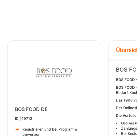
Übersic
BOS FO
BOS FOOD – 
BOS FOOD
–
Bedarf, Koc
Das 1990 vo
Der Onlinesh
BOS FOOD DE
Die Vortei
ID |
19712
Großes P
Zahlungs
Registrieren und bei Programm
Bei Beste
bewerben