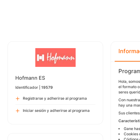
Informa
Program
Hofmann ES
Hola, somos
el formato o
Identificador |
19579
seres querid
Registrarse y adherirse al programa
Con nuestra 
hay una mane
Iniciar sesión y adherirse al programa
Sus cliente
Característ
Gane has
Cookies 
Códigos 