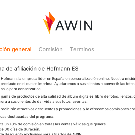
ción general
Comisión
Términos
a de afiliación de Hofmann ES
 Hofmann, la empresa líder en España en personalización online. Nuestra misión
 producto en el que se imprima. Ayudaremos a sus clientes a convertir las foto
os, o para conservarlos.
gama de productos de alta calidad de álbum digitales, libro de fotos, lienzos, 
ra a sus clientes de dar vida a sus fotos favoritas.
s recibirán atractivos descuentos y promociones, y le ofrecemos comisiones co
icas destacadas del programa:
ta un 10% de comisión en todas las ventas válidas que genere.
de 30 días de duración.
de descuento exclusivos para afiliados de AWIN