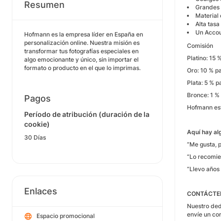
Resumen
Grandes 
Material
Alta tasa
Un Accou
Hofmann es la empresa líder en España en
personalización online. Nuestra misión es
Comisión
transformar tus fotografías especiales en
Platino: 15 
algo emocionante y único, sin importar el
formato o producto en el que lo imprimas.
Oro: 10 % pa
Plata: 5 % p
Bronce: 1 % 
Pagos
Hofmann está
Período de atribución (duración de la
cookie)
Aquí hay al
30 Días
“
Me gusta, 
“
Lo recomie
“
Llevo años
Enlaces
CONTÁCTE
Nuestro ded
envíe un co
Espacio promocional