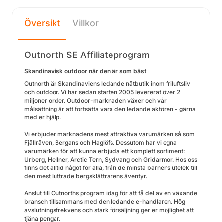
Översikt
Villkor
Outnorth SE Affiliateprogram
Skandinavisk outdoor när den är som bäst
Outnorth är Skandinaviens ledande nätbutik inom friluftsliv
och outdoor. Vi har sedan starten 2005 levererat över 2
miljoner order. Outdoor-marknaden växer och vår
målsättning är att fortsätta vara den ledande aktören - gärna
med er hjälp.
Vi erbjuder marknadens mest attraktiva varumärken så som
Fjällräven, Bergans och Haglöfs. Dessutom har vi egna
varumärken för att kunna erbjuda ett komplett sortiment:
Urberg, Hellner, Arctic Tern, Sydvang och Gridarmor. Hos oss
finns det alltid något för alla, från de minsta barnens utelek till
den mest luttrade bergsklättrarens äventyr.
Anslut till Outnorths program idag för att få del av en växande
bransch tillsammans med den ledande e-handlaren. Hög
avslutningsfrekvens och stark försäljning ger er möjlighet att
tjäna pengar.