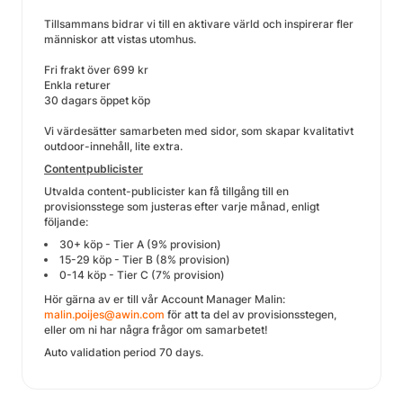
Tillsammans bidrar vi till en aktivare värld och inspirerar fler
människor att vistas utomhus.
Fri frakt över 699 kr
Enkla returer
30 dagars öppet köp
Vi värdesätter samarbeten med sidor, som skapar kvalitativt
outdoor-innehåll, lite extra.
Contentpublicister
Utvalda content-publicister kan få tillgång till en
provisionsstege som justeras efter varje månad, enligt
följande:
30+ köp - Tier A (9% provision)
15-29 köp - Tier B (8% provision)
0-14 köp - Tier C (7% provision)
Hör gärna av er till vår Account Manager Malin:
malin.poijes@awin.com
för att ta del av provisionsstegen,
eller om ni har några frågor om samarbetet!
Auto validation period 70 days.