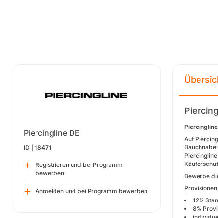
Übersic
Piercin
Piercingli
Piercingline DE
Auf Piercin
Bauchnabelp
ID |
18471
Piercingline
Käuferschut
Registrieren und bei Programm
bewerben
Bewerbe dic
Provisionen
Anmelden und bei Programm bewerben
12% Stan
8% Provi
individu