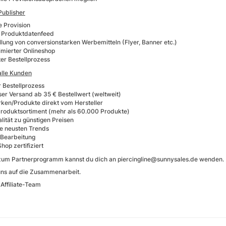
 Publisher
e Provision
r Produktdatenfeed
llung von conversionstarken Werbemitteln (Flyer, Banner etc.)
imierter Onlineshop
ter Bestellprozess
 alle Kunden
r Bestellprozess
ser Versand ab 35 € Bestellwert (weltweit)
ken/Produkte direkt vom Hersteller
roduktsortiment (mehr als 60.000 Produkte)
lität zu günstigen Preisen
e neusten Trends
 Bearbeitung
hop zertifiziert
zum Partnerprogramm kannst du dich an piercingline@sunnysales.de wenden.
uns auf die Zusammenarbeit.
 Affiliate-Team