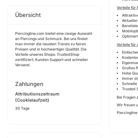
Vorteile für
Übersicht
Attraktiv
Aktuelle
Bereitste
Mobilopt
Piercingline.com bietet eine riesige Auswahl
Optimier
an Piercings und Schmuck. Bei uns findet
man immer die neusten Trends zu fairen
Vorteile für
Preisen und in hochwertiger Qualität. Die
Einfache
Vorteile unseres Shops: TrustedShop
Kostenlo
zertifiziert, Kunden Support und schneller
Eigenmar
Versand.
Großes P
Hohe Qua
Immer di
Zahlungen
Schnelle
Trusted S
Attributionszeitraum
Bei Fragen 
(Cookielaufzeit)
Wir freuen 
30 Tage
Piercingline