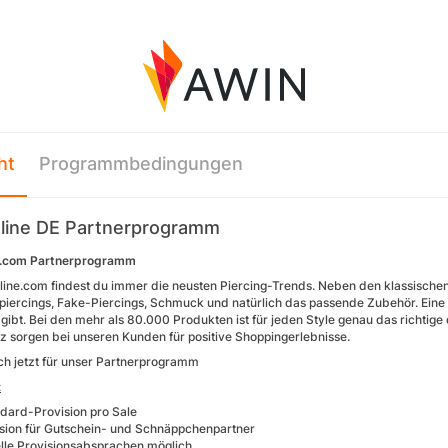
ht
Programmbedingungen
gline DE Partnerprogramm
ne.com Partnerprogramm
gline.com findest du immer die neusten Piercing-Trends. Neben den klassischen 
iercings, Fake-Piercings, Schmuck und natürlich das passende Zubehör. Eine Bes
 gibt. Bei den mehr als 80.000 Produkten ist für jeden Style genau das richtig
z sorgen bei unseren Kunden für positive Shoppingerlebnisse.
h jetzt für unser Partnerprogramm
:
dard-Provision pro Sale
sion für Gutschein- und Schnäppchenpartner
elle Provisionsabsprachen möglich