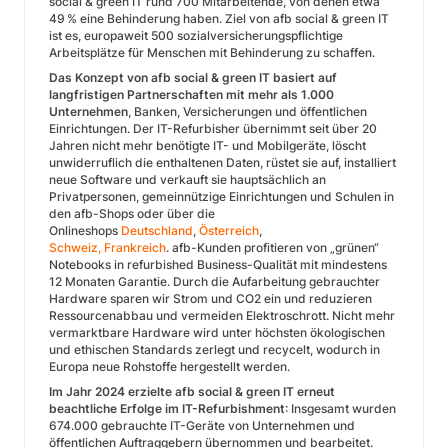
social & green IT
rund 700 Mitarbeitende, von denen etwa
49 % eine Behinderung haben. Ziel von afb social & green IT
ist es, europaweit 500 sozialversicherungspflichtige
Arbeitsplätze für Menschen mit Behinderung zu schaffen.
Das Konzept von afb social & green IT basiert auf
langfristigen Partnerschaften mit mehr als 1.000
Unternehmen
, Banken, Versicherungen und öffentlichen
Einrichtungen. Der IT-Refurbisher übernimmt seit über 20
Jahren nicht mehr benötigte IT- und Mobilgeräte, löscht
unwiderruflich die enthaltenen Daten, rüstet sie auf, installiert
neue Software und verkauft sie hauptsächlich an
Privatpersonen, gemeinnützige Einrichtungen und Schulen in
den afb-Shops oder über die
Onlineshops
Deutschland
,
Österreich
,
Schweiz,
Frankreich
. afb-Kunden profitieren von „grünen“
Notebooks in refurbished Business-Qualität mit mindestens
12 Monaten Garantie. Durch die Aufarbeitung gebrauchter
Hardware sparen wir Strom und CO2 ein und reduzieren
Ressourcenabbau und vermeiden Elektroschrott. Nicht mehr
vermarktbare Hardware wird unter höchsten ökologischen
und ethischen Standards zerlegt und recycelt, wodurch in
Europa neue Rohstoffe hergestellt werden.
Im Jahr 2024 erzielte afb social & green IT erneut
beachtliche Erfolge im IT-Refurbishment
: Insgesamt wurden
674.000 gebrauchte IT-Geräte von Unternehmen und
öffentlichen Auftraggebern übernommen und bearbeitet.