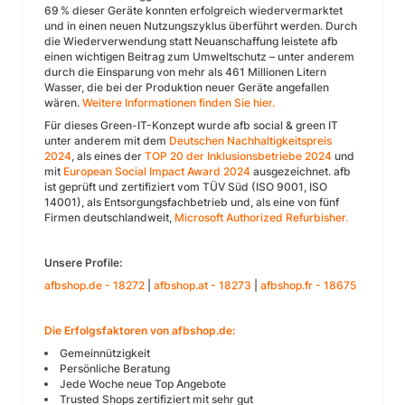
69 % dieser Geräte konnten erfolgreich wiedervermarktet
und in einen neuen Nutzungszyklus überführt werden. Durch
die Wiederverwendung statt Neuanschaffung leistete afb
einen wichtigen Beitrag zum Umweltschutz – unter anderem
durch die Einsparung von mehr als 461 Millionen Litern
Wasser, die bei der Produktion neuer Geräte angefallen
wären.
Weitere Informationen finden Sie hier.
Für dieses Green-IT-Konzept wurde afb social & green IT
unter anderem mit dem
Deutschen Nachhaltigkeitspreis
2024
, als eines der
TOP 20 der Inklusionsbetriebe 2024
und
mit
European Social Impact Award 2024
ausgezeichnet. afb
ist geprüft und zertifiziert vom TÜV Süd (ISO 9001, ISO
14001), als Entsorgungsfachbetrieb und, als eine von fünf
Firmen deutschlandweit,
Microsoft Authorized Refurbisher.
Unsere Profile:
afbshop.de - 18272
|
afbshop.at - 18273
|
afbshop.fr - 18675
Die Erfolgsfaktoren von afbshop.de:
Gemeinnützigkeit
Persönliche Beratung
Jede Woche neue Top Angebote
Trusted Shops zertifiziert mit sehr gut