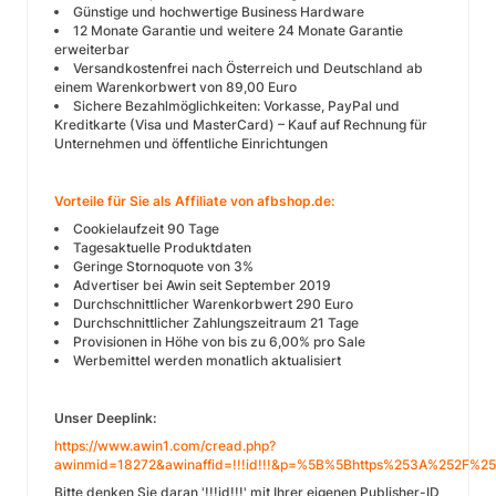
Günstige und hochwertige Business Hardware
12 Monate Garantie und weitere 24 Monate Garantie
erweiterbar
Versandkostenfrei nach Österreich und Deutschland ab
einem Warenkorbwert von 89,00 Euro
Sichere Bezahlmöglichkeiten: Vorkasse, PayPal und
Kreditkarte (Visa und MasterCard) – Kauf auf Rechnung für
Unternehmen und öffentliche Einrichtungen
Vorteile für Sie als Affiliate von afbshop.de:
Cookielaufzeit 90 Tage
Tagesaktuelle Produktdaten
Geringe Stornoquote von 3%
Advertiser bei Awin seit September 2019
Durchschnittlicher Warenkorbwert 290 Euro
Durchschnittlicher Zahlungszeitraum 21 Tage
Provisionen in Höhe von bis zu 6,00% pro Sale
Werbemittel werden monatlich aktualisiert
Unser Deeplink:
https://www.awin1.com/cread.php?
awinmid=18272&awinaffid=!!!id!!!&p=%5B%5Bhttps%253A%252F%
Bitte denken Sie daran '!!!id!!!' mit Ihrer eigenen Publisher-ID