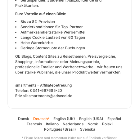
Berufspendler, Studenten, Auszubildende und
Praktikanten.
Eure Vorteile auf einen Blick:
Bis zu 8% Provision
Sonderkonditionen für Top-Partner
Aufmerksamkeitsstarke Werbemittel
Lange Cookie Laufzeit von 60 Tagen
Hohe Warenkörbe
Geringe Stornoquote der Buchungen
Ob Blogs, Content Sites zu Reisethemen, Preisvergleiche,
Shopping-, Informations- oder Meinungsportale,
professionelle Emailer und Werbenetzwerke – wir freuen uns
über starke Publisher, die unser Produkt weiter vermarkten.
smartments - Affiliatebetreuung
Telefon: 0341-697685-20
E-Mail: smartments@adseed.de
Dansk
Deutsch
English (UK)
English (USA)
Español
*
Français
Italiano
Nederlands
Norsk
Polski
Português (Brasil)
Svenska
* Einige Seiten sind momentan leider nur auf Englisch verfügbar.