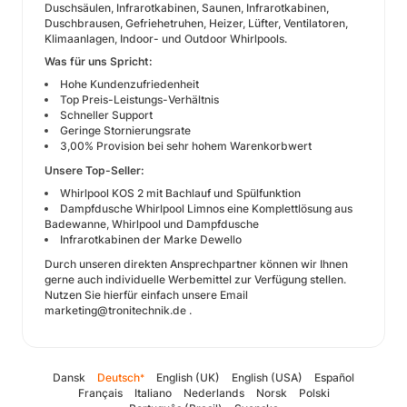
Duschsäulen, Infrarotkabinen, Saunen, Infrarotkabinen,
Duschbrausen, Gefriehetruhen, Heizer, Lüfter, Ventilatoren,
Klimaanlagen, Indoor- und Outdoor Whirlpools.
Was für uns Spricht:
Hohe Kundenzufriedenheit
Top Preis-Leistungs-Verhältnis
Schneller Support
Geringe Stornierungsrate
3,00% Provision bei sehr hohem Warenkorbwert
Unsere Top-Seller:
Whirlpool KOS 2 mit Bachlauf und Spülfunktion
Dampfdusche Whirlpool Limnos eine Komplettlösung aus
Badewanne, Whirlpool und Dampfdusche
Infrarotkabinen der Marke Dewello
Durch unseren direkten Ansprechpartner können wir Ihnen
gerne auch individuelle Werbemittel zur Verfügung stellen.
Nutzen Sie hierfür einfach unsere Email
marketing@tronitechnik.de .
Dansk
Deutsch
English (UK)
English (USA)
Español
*
Français
Italiano
Nederlands
Norsk
Polski