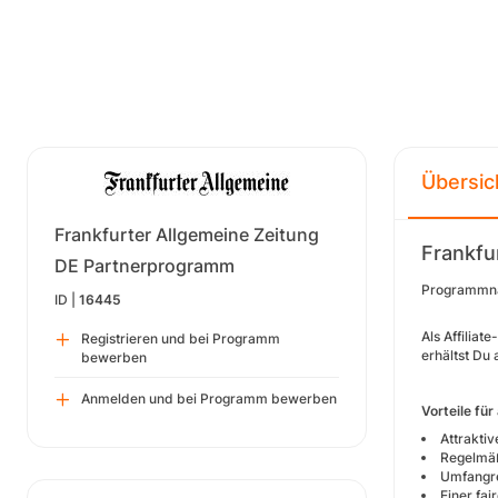
Übersic
Frankfurter Allgemeine Zeitung
Frankfu
DE Partnerprogramm
Programmn
ID |
16445
Als Affilia
Registrieren und bei Programm
erhältst Du 
bewerben
Anmelden und bei Programm bewerben
Vorteile für
Attraktiv
Regelmäß
Umfangre
Einer fa