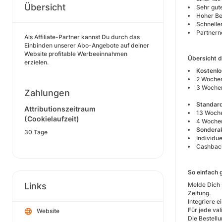
Übersicht
Sehr gut
Hoher Be
Schneller
Partnern
Als Affiliate-Partner kannst Du durch das
Einbinden unserer Abo-Angebote auf deiner
Website profitable Werbeeinnahmen
Übersicht 
erzielen.
Kostenlo
2 Woche
3 Woche
Zahlungen
Standard
Attributionszeitraum
13 Woch
(Cookielaufzeit)
4 Woche
Sondera
30 Tage
Individu
Cashback
So einfach 
Links
Melde Dich 
Zeitung.
Integriere e
Für jede val
Website
Die Bestell