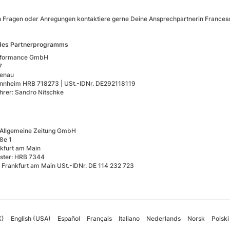
n Fragen oder Anregungen kontaktiere gerne Deine Ansprechpartnerin Frances
des Partnerprogramms
rformance GmbH
7
enau
annheim HRB 718273 | USt.-IDNr. DE292118119
hrer: Sandro Nitschke
 Allgemeine Zeitung GmbH
ße 1
kfurt am Main
ster: HRB 7344
 Frankfurt am Main USt.-IDNr. DE 114 232 723
K)
English (USA)
Español
Français
Italiano
Nederlands
Norsk
Polski