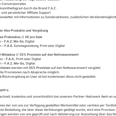
e Conversionrates
kanntheitsgrad durch die Brand F.A.Z.
 und persönlicher Affiliate Support
ewsletter mit Informationen zu Sonderaktionen, zusätzlichen Verdienstmöglic
der Abo Produkte und Vergütung
se Probeabos // 3€ pro Sale
n –
F.A.Z. Mo-So
, Digital
n –
F.A.S.
Sonntagszeitung, Print oder Digital
 Miniabos // 35% Provision auf den Nettowarenwert
en -
F.A.S.
, Print oder Digital
n –
F.A.Z. Mo-So,
Digital
ktionen
werden mit
35% Provision
auf den Nettowarenwert vergütet.
elle Provisionen nach Absprache möglich.
/Rückvergütung an User ist bei kostenlosen Abos nicht gestattet.
geht's:
schnell, kostenlos und unverbindlich bei unserem Partner-Netzwerk Awin an 
ines der von uns zur Verfügung gestellten Werbemittel oder verlinke per Textlin
ide Bestellung, die über diese Verlinkungen getätigt wurde, wird eine Provisio
ungen werden von uns geprüft und nach Validierung zur Auszahlung über das Ne