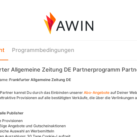
ht
Programmbedingungen
rter Allgemeine Zeitung DE Partnerprogramm Part
ame:
Frankfurter Allgemeine Zeitung DE
te-Partner kannst Du durch das Einbinden unserer
Abo-Angebote
auf Deiner Webs
attraktive Provisionen auf alle bestätigten Verkäufe, die über die Verlinkungen 
 alle Publisher
e Provisionen
ige Angebote und Gutscheinaktionen
iche Auswahl an Werbemitteln
iren Auszahlung: 30 Tage Cookie-Laufzeit