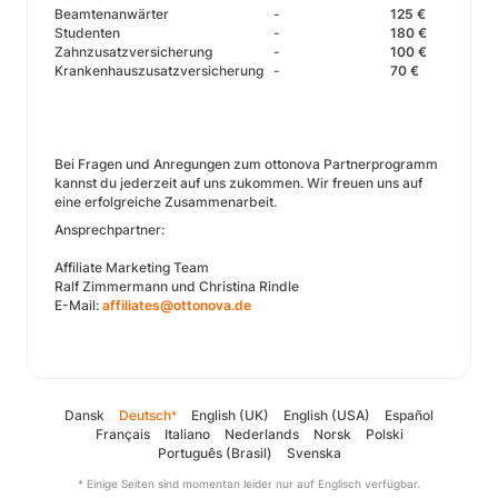
Beamtenanwärter
-
125 €
Studenten
-
180 €
Zahnzusatzversicherung
-
100 €
Krankenhauszusatzversicherung
-
70 €
Bei Fragen und Anregungen zum ottonova Partnerprogramm
kannst du jederzeit auf uns zukommen. Wir freuen uns auf
eine erfolgreiche Zusammenarbeit.
Ansprechpartner:
Affiliate Marketing Team
Ralf Zimmermann und Christina Rindle
E-Mail:
affiliates@ottonova.de
Dansk
Deutsch
English (UK)
English (USA)
Español
*
Français
Italiano
Nederlands
Norsk
Polski
Português (Brasil)
Svenska
* Einige Seiten sind momentan leider nur auf Englisch verfügbar.