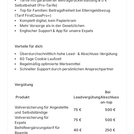
Tarife mit garantierter Beitragsrückerstattung & 0 €
Selbstbehalt (Pro-Tarife)
Top für Familien: Beitragsfreiheit bei Elterngeldbezug
(Tarif FirstClassPro+)
Komplett digital, kein Papierkram
Mehr Vorsorge als in der Gesetzlichen
Englischer Support & App für unsere Expats
Vorteile für dich
Überdurchschnittlich hohe Lead- & Abschluss-Vergütung
60 Tage Cookie Laufzeit
Regelmäßig optimierte Werbemittel
Schneller Support durch persönlichen Ansprechpartner
Vergütung
Bei
Produkt
Leadvergütung
Abschluss
on-top
Vollversicherung für Angestellte
75 €
500 €
und Selbstständige
Vollversicherung für
75 €
500 €
Expats
Beihilfeergänzungstarif für
40 €
250 €
Beamte