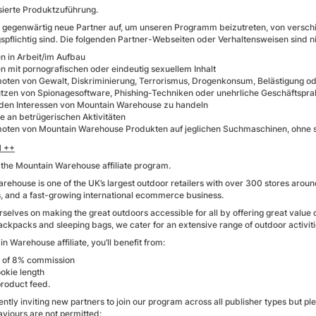
isierte Produktzuführung.
gegenwärtig neue Partner auf, um unseren Programm beizutreten, von verschi
pflichtig sind. Die folgenden Partner-Webseiten oder Verhaltensweisen sind n
n in Arbeit/im Aufbau
n mit pornografischen oder eindeutig sexuellem Inhalt
oten von Gewalt, Diskriminierung, Terrorismus, Drogenkonsum, Belästigung od
tzen von Spionagesoftware, Phishing-Techniken oder unehrliche Geschäftspra
den Interessen von Mountain Warehouse zu handeln
e an betrügerischen Aktivitäten
oten von Mountain Warehouse Produkten auf jeglichen Suchmaschinen, ohne s
H ++
the Mountain Warehouse affiliate program.
ehouse is one of the UK’s largest outdoor retailers with over 300 stores aroun
, and a fast-growing international ecommerce business.
selves on making the great outdoors accessible for all by offering great value 
ackpacks and sleeping bags, we cater for an extensive range of outdoor activiti
n Warehouse affiliate, you’ll benefit from:
 of 8% commission
okie length
product feed.
ntly inviting new partners to join our program across all publisher types but plea
aviours are not permitted: