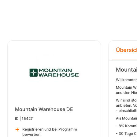
Übersic
Mounta
Willkommen
Mountain Wa
und den Nie
Wir sind sto
anbieten. V
Mountain Warehouse DE
- einschlie
Als Mountai
ID |
15427
- 8% Kommi
Registrieren und bei Programm
- 30 Tage C
bewerben