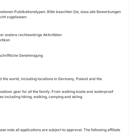
edenen Publikationstypen. Bitte beachten Sie, dass alle Bewerbungen
icht zugelassen:
er andere rechtswidrige Aktivitäten
ktiken
chriftliche Genehmigung
d the world, including locations in Germany, Poland and the
outdoor gear for all the family. From walking boots and waterproof
es including hiking, walking, camping and skiing.
se note all applications are subject to approval. The following affiliate