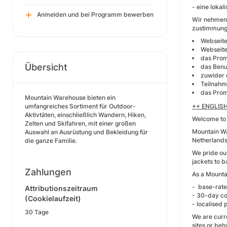
- eine lokal
Anmelden und bei Programm bewerben
Wir nehmen 
zustimmungs
Webseite
Webseite
das Prom
Übersicht
das Benu
zuwider 
Teilnahm
das Prom
Mountain Warehouse bieten ein
umfangreiches Sortiment für Outdoor-
++ ENGLIS
Aktivtäten, einschließlich Wandern, Hiken,
Welcome to 
Zelten und Skifahren, mit einer großen
Mountain War
Auswahl an Ausrüstung und Bekleidung für
Netherlands
die ganze Familie.
We pride our
jackets to b
Zahlungen
As a Mountai
- base-rate
Attributionszeitraum
- 30-day co
(Cookielaufzeit)
- localised 
30 Tage
We are curre
sites or beh