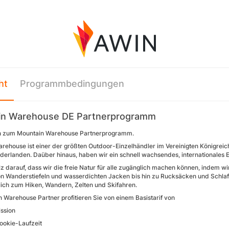
ht
Programmbedingungen
in Warehouse DE Partnerprogramm
 zum Mountain Warehouse Partnerprogramm.
rehouse ist einer der größten Outdoor-Einzelhändler im Vereinigten Königreich 
derlanden. Daüber hinaus, haben wir ein schnell wachsendes, international
lz darauf, dass wir die freie Natur für alle zugänglich machen können, indem w
on Wanderstiefeln und wasserdichten Jacken bis hin zu Rucksäcken und Schlafs
ßlich zum Hiken, Wandern, Zelten und Skifahren.
n Warehouse Partner profitieren Sie von einem Basistarif von
ssion
ookie-Laufzeit