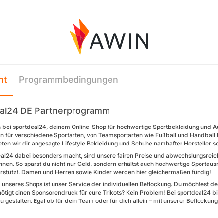
ht
Programmbedingungen
al24 DE Partnerprogramm
bei sportdeal24, deinem Online-Shop für hochwertige Sportbekleidung und Au
n für verschiedene Sportarten, von Teamsportarten wie Fußball und Handball bis
ten wir dir angesagte Lifestyle Bekleidung und Schuhe namhafter Hersteller 
al24 dabei besonders macht, sind unsere fairen Preise und abwechslungsreiche
nnen. So sparst du nicht nur Geld, sondern erhältst auch hochwertige Sportausr
erstützt. Damen und Herren sowie Kinder werden hier gleichermaßen fündig!
ht unseres Shops ist unser Service der individuellen Beflockung. Du möchtest 
nötigt einen Sponsorendruck für eure Trikots? Kein Problem! Bei sportdeal24 bi
gestalten. Egal ob für dein Team oder für dich allein – mit unserer Beflockun