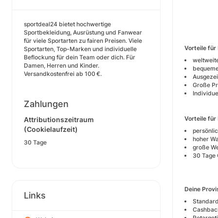
sportdeal24 bietet hochwertige
Sportbekleidung, Ausrüstung und Fanwear
für viele Sportarten zu fairen Preisen. Viele
Vorteile für
Sportarten, Top-Marken und individuelle
Beflockung für dein Team oder dich. Für
weltweit
Damen, Herren und Kinder.
bequeme 
Versandkostenfrei ab 100 €.
Ausgezei
Große Pr
Individu
Zahlungen
Vorteile für
Attributionszeitraum
(Cookielaufzeit)
persönli
hoher W
30 Tage
große We
30 Tage 
Deine Provi
Links
St
Cashbac
Retar