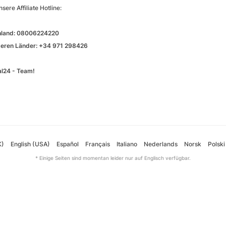
sere Affiliate Hotline:
hland: 08006224220
iteren Länder: +34 971 298426
al24 - Team!
K)
English (USA)
Español
Français
Italiano
Nederlands
Norsk
Polski
* Einige Seiten sind momentan leider nur auf Englisch verfügbar.