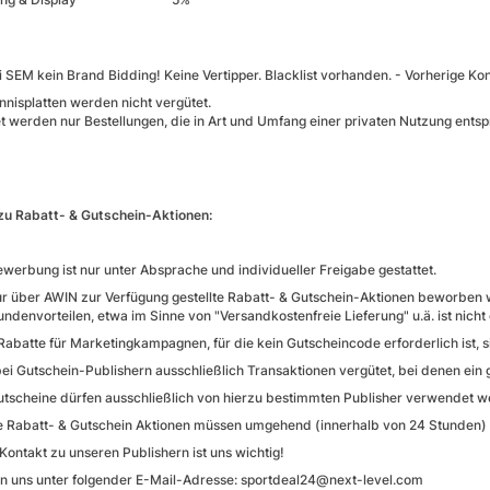
i SEM kein Brand Bidding! Keine Vertipper. Blacklist vorhanden. - Vorherige Ko
nnisplatten werden nicht vergütet.
et werden nur Bestellungen, die in Art und Umfang einer privaten Nutzung ents
zu Rabatt- & Gutschein-Aktionen:
werbung ist nur unter Absprache und individueller Freigabe gestattet.
ur über AWIN zur Verfügung gestellte Rabatt- & Gutschein-Aktionen beworben
undenvorteilen, etwa im Sinne von "Versandkostenfreie Lieferung" u.ä. ist ni
Rabatte für Marketingkampagnen, für die kein Gutscheincode erforderlich ist, s
ei Gutschein-Publishern ausschließlich Transaktionen vergütet, bei denen ein
utscheine dürfen ausschließlich von hierzu bestimmten Publisher verwendet w
 Rabatt- & Gutschein Aktionen müssen umgehend (innerhalb von 24 Stunden) ge
Kontakt zu unseren Publishern ist uns wichtig!
en uns unter folgender E-Mail-Adresse: sportdeal24@next-level.com