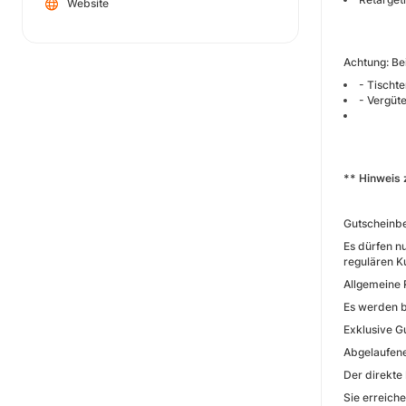
Website
Achtung: Be
- Tischte
- Vergüt
** Hinweis 
Gutscheinbe
Es dürfen n
regulären K
Allgemeine 
Es werden b
Exklusive G
Abgelaufene
Der direkte 
Sie erreich