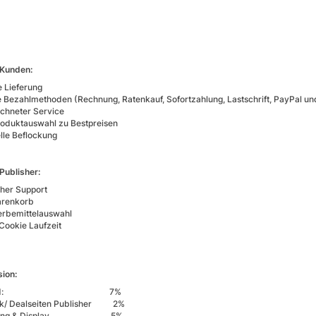
 Kunden:
e Lieferung
Bezahlmethoden (Rechnung, Ratenkauf, Sofortzahlung, Lastschrift, PayPal und
chneter Service
oduktauswahl zu Bestpreisen
elle Beflockung
 Publisher:
cher Support
arenkorb
rbemittelauswahl
Cookie Laufzeit
sion:
andard: 7%
k/ Dealseiten Publisher 2%
geting & Display 5%