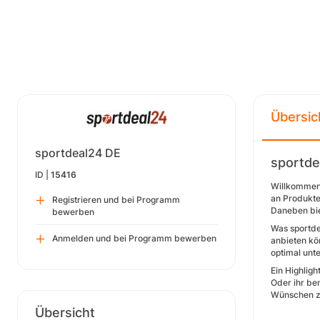
Übersic
sportdeal24 DE
sportde
ID |
15416
Willkommen 
an Produkte
Registrieren und bei Programm
Daneben bie
bewerben
Was sportde
Anmelden und bei Programm bewerben
anbieten kö
optimal unt
Ein Highlig
Oder ihr be
Wünschen zu 
Übersicht