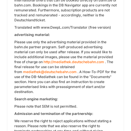
international offers that can be booked directly on bahn.de or
bahn.com. Bookings in the DB Navigator app are currently not
remunerated. Furthermore, subscription products are not
tracked and remunerated - accordingly, neither is the
Deutschlandticket.
Translated with www.DeepL.com/Translator (free version)
advertising material:
Please use only the advertising material provided in the
bahn.de partner program. Self-produced advertising
material can only be used after release. If you would like to
include additional images, please use the material provided
free of charge on
http://mediathek.deutschebahn.com
. The
final release for use can be obtained
from
mediathek@deutschebahn.com
. A How-To-PDF for the
use of the DB-Mediathek can be found in the "Documents"
section. Here you can also find an instruction to create
parameterised links with preassignment of start and/or
destination.
Search engine marketing:
Please note that SEM is not permitted.
Admission and termination of the partnership:
We reserve the right to reject applications without stating a
reason. Please note that we also reserve the right to
terminate partnerships at any time and without giving