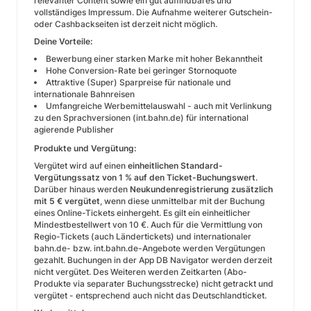
relevanter Content sowie ein gut auffindbares und
vollständiges Impressum. Die Aufnahme weiterer Gutschein-
oder Cashbackseiten ist derzeit nicht möglich.
Deine Vorteile:
Bewerbung einer starken Marke mit hoher Bekanntheit
Hohe Conversion-Rate bei geringer Stornoquote
Attraktive (Super) Sparpreise für nationale und
internationale Bahnreisen
Umfangreiche Werbemittelauswahl - auch mit Verlinkung
zu den Sprachversionen (int.bahn.de) für international
agierende Publisher
Produkte und Vergütung:
Vergütet wird auf einen
einheitlichen Standard-
Vergütungssatz von 1 % auf den Ticket-Buchungswert
.
Darüber hinaus werden
Neukundenregistrierung zusätzlich
mit 5 € vergütet
, wenn diese unmittelbar mit der Buchung
eines Online-Tickets einhergeht. Es gilt ein einheitlicher
Mindestbestellwert von 10 €. Auch für die Vermittlung von
Regio-Tickets (auch Ländertickets) und internationaler
bahn.de- bzw. int.bahn.de-Angebote werden Vergütungen
gezahlt. Buchungen in der App DB Navigator werden derzeit
nicht vergütet. Des Weiteren werden Zeitkarten (Abo-
Produkte via separater Buchungsstrecke) nicht getrackt und
vergütet - entsprechend auch nicht das Deutschlandticket.