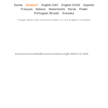
Dansk
Deutsch
English (UK)
English (USA)
Español
*
Français
Italiano
Nederlands
Norsk
Polski
Português (Brasil)
Svenska
* Einige Seiten sind momentan leider nur auf Englisch verfügbar.
Datenschutzrichtlinie
|
Benutzervereinbarung
|
© AWIN LTD 2026