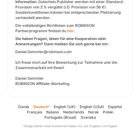
Information:
Gutschein Publisher werden mit einer Standard-
Provision von
2 %
vergütet (i.D. Provision von 56 €).
Sonderkonditionen können bei entsprechender Platzierung
verhandelt werden.
Die vollständigen Richtlinien zum ROBINSON
Partnerprogramm findest du
hier
.
Sie haben Fragen, Ideen für eine Kooperation oder
Anmerkungen? Dann melden Sie sich gerne bei mir:
Daniel.Semmler@robinson.com
Ich freue mich auf Ihre Bewerbung zur Teilnahme und die
Zusammenarbeit mit Ihnen!
Daniel Semmler
ROBINSON Affiliate-Marketing​
Dansk
Deutsch
English (UK)
English (USA)
Español
*
Français
Italiano
Nederlands
Norsk
Polski
Português (Brasil)
Svenska
* Einige Seiten sind momentan leider nur auf Englisch verfügbar.