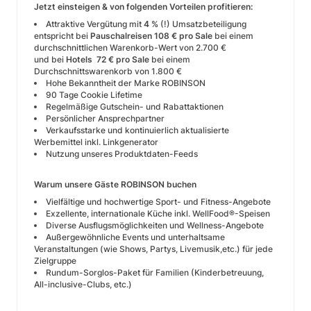
Jetzt einsteigen & von folgenden Vorteilen profitieren:
Attraktive Vergütung mit
4 %
(!) Umsatzbeteiligung
entspricht bei
Pauschalreisen 108 € pro Sale
bei einem
durchschnittlichen Warenkorb-Wert von 2.700 €
und bei
Hotels
72 € pro Sale
bei einem
Durchschnittswarenkorb von 1.800 €
Hohe Bekanntheit der Marke ROBINSON
90 Tage Cookie Lifetime
Regelmäßige Gutschein- und Rabattaktionen
Persönlicher Ansprechpartner
Verkaufsstarke und kontinuierlich aktualisierte
Werbemittel inkl. Linkgenerator
Nutzung unseres Produktdaten-Feeds
Warum unsere Gäste ROBINSON buchen
Vielfältige und hochwertige Sport- und Fitness-Angebote
Exzellente, internationale Küche inkl. WellFood®-Speisen
Diverse Ausflugsmöglichkeiten und Wellness-Angebote
Außergewöhnliche Events und unterhaltsame
Veranstaltungen (wie Shows, Partys, Livemusik,etc.) für jede
Zielgruppe
Rundum-Sorglos-Paket für Familien (Kinderbetreuung,
All-inclusive-Clubs, etc.)