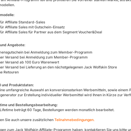
modellen.
modelle:
ür Affiliate Standard-Sales
r Affiliate Sales mit Gutschein-Einsatz
ür Affiliate Sales für Partner aus dem Segment Voucher&Deal
 und Angebote:
mensgutschein bei Anmeldung zum Member-Programm
oser Versand bei Anmeldung zum Member-Programm
ser Versand ab 100 Euro Warenwert
ser Versand bei Lieferung an den nächstgelegenen Jack Wolfskin Store
se Retouren
l und Produktdaten:
eine umfangreiche Auswahl an konversionsstarken Werbemitteln, sowie einem P
generator zur Erstellung individueller Werbemittel wird Ihnen in Kürze zur Ver
time und Bestellungsbearbeitung:
Lifetime beträgt 60 Tage, Bestellungen werden monatlich bearbeitet.
ten Sie auch unsere zusätzlichen
Teilnahmebedingungen.
ragen zum Jack Wolfskin Affiliate-Programm haben, kontaktieren Sie uns bitte 