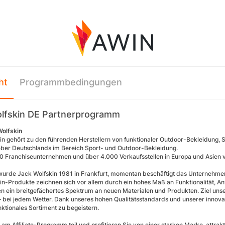
ht
Programmbedingungen
lfskin DE Partnerprogramm
Wolfskin
in gehört zu den führenden Herstellern von funktionaler Outdoor-Bekleidung, S
ber Deutschlands im Bereich Sport- und Outdoor-Bekleidung.
0 Franchiseunternehmen und über 4.000 Verkaufsstellen in Europa und Asien 
urde Jack Wolfskin 1981 in Frankfurt, momentan beschäftigt das Unternehmen
in-Produkte zeichnen sich vor allem durch ein hohes Maß an Funktionalität, A
 ein breitgefächertes Spektrum an neuen Materialen und Produkten. Ziel unse
– bei jedem Wetter. Dank unseres hohen Qualitätsstandards und unserer innov
nktionales Sortiment zu begeistern.
am Affiliate-Programm teil und profitieren Sie von einer starken Marke, att