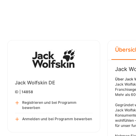
Übersic
Jack Wo
Über Jack 
Jack Wolfskin DE
Jack Wolfsk
Franchisege
ID |
14858
Mehr als 60
Registrieren und bei Programm
Gegründet w
bewerben
Jack Wolfsk
Konsumenten
Anmelden und bei Programm bewerben
wohlfühlen 
für unser fu
Nehmen Sie 