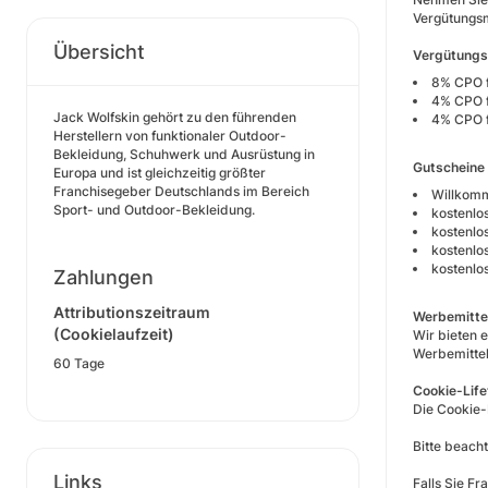
Vergütungs
Übersicht
Vergütungs
8% CPO f
4% CPO fü
Jack Wolfskin gehört zu den führenden
4% CPO f
Herstellern von funktionaler Outdoor-
Bekleidung, Schuhwerk und Ausrüstung in
Gutscheine
Europa und ist gleichzeitig größter
Franchisegeber Deutschlands im Bereich
Willkom
Sport- und Outdoor-Bekleidung.
kostenl
kostenlo
kostenlo
kostenlo
Zahlungen
Attributionszeitraum
Werbemitte
(Cookielaufzeit)
Wir bieten 
Werbemittel
60 Tage
Cookie-Life
Die Cookie-
Bitte beach
Links
Falls Sie F