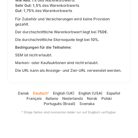
Wie Neu: 1%
des Warenkorbwerts
Sehr Gut: 1,5%
des Warenkorbwerts
Gut: 1,75%
des Warenkorbwerts
Für Zubehör und Versicherungen wird keine Provision
gezahlt.
Der durchschnittliche Warenkorbwert liegt bei
750€.
Die durchschnittliche Stornoquote liegt bei
10%.
Bedingungen für die Teilnahme
:
SEM ist nicht erlaubt.
Marken- oder Kaufauktionen sind nicht erlaubt.
Die URL kann als Anzeige- und Ziel-URL verwendet werden.
Dansk
Deutsch
English (UK)
English (USA)
Español
*
Français
Italiano
Nederlands
Norsk
Polski
Português (Brasil)
Svenska
* Einige Seiten sind momentan leider nur auf Englisch verfügbar.