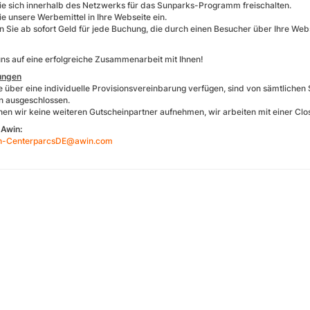
ie sich innerhalb des Netzwerks für das Sunparks-Programm freischalten.
e unsere Werbemittel in Ihre Webseite ein.
n Sie ab sofort Geld für jede Buchung, die durch einen Besucher über Ihre Webs
uns auf eine erfolgreiche Zusammenarbeit mit Ihnen!
ungen
 die über eine individuelle Provisionsvereinbarung verfügen, sind von sämtl
n ausgeschlossen.
nen wir keine weiteren Gutscheinpartner aufnehmen, wir arbeiten mit einer Cl
 Awin:
h-CenterparcsDE@awin.com