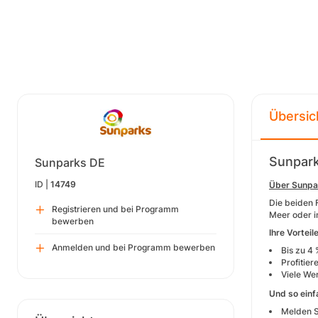
Übersic
Sunpar
Sunparks DE
ID |
14749
Über Sunpa
Die beiden 
Registrieren und bei Programm
Meer oder i
bewerben
Ihre Vortei
Anmelden und bei Programm bewerben
Bis zu 4 
Profitie
Viele We
Und so einf
Melden S