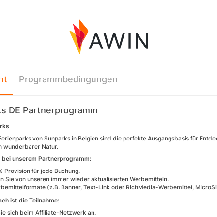
ht
Programmbedingungen
ks DE Partnerprogramm
rks
Ferienparks von Sunparks in Belgien sind die perfekte Ausgangsbasis für Entde
n wunderbarer Natur.
le bei unserem Partnerprogramm:
% Provision für jede Buchung.
ren Sie von unseren immer wieder aktualisierten Werbemitteln.
rbemittelformate (z.B. Banner, Text-Link oder RichMedia-Werbemittel, MicroSi
ach ist die Teilnahme:
ie sich beim Affiliate-Netzwerk an.