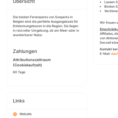
Übersicht
Lassen S
Binden Si
Verdiene
Die beiden Ferienparks von Sunparks in
Belgien sind die perfekte Ausgangsbasis für
Wir freuen 
Entdeckungstouren in die Region. Sie liegen
Einschränk
in reizvoller Umgebung, ob am Meer oder in
Affiliates,
wunderbarer Natur.
von Aktione
Derzeit kön
Kontakt bei
Zahlungen
E-Mail:
dac
Attributionszeitraum
(Cookielaufzeit)
60 Tage
Links
Website