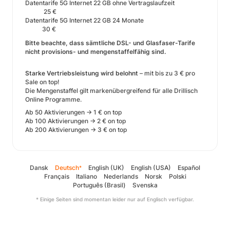
Datentarife 5G Internet 22 GB ohne Vertragslaufzeit
25 €
Datentarife 5G Internet 22 GB 24 Monate
30 €
Bitte beachte, dass sämtliche DSL- und Glasfaser-Tarife
nicht provisions- und mengenstaffelfähig sind.
Starke Vertriebsleistung wird belohnt
– mit bis zu 3 € pro
Sale on top!
Die Mengenstaffel gilt markenübergreifend für alle Drillisch
Online Programme.
Ab 50 Aktivierungen -> 1 € on top
Ab 100 Aktivierungen -> 2 € on top
Ab 200 Aktivierungen -> 3 € on top
Dansk
Deutsch
English (UK)
English (USA)
Español
*
Français
Italiano
Nederlands
Norsk
Polski
Português (Brasil)
Svenska
* Einige Seiten sind momentan leider nur auf Englisch verfügbar.