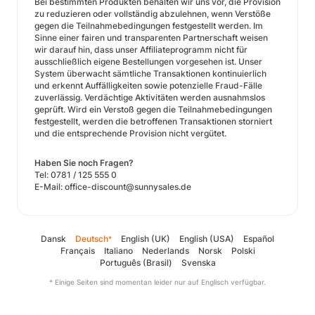
Bei bestimmten Produkten behalten wir uns vor, die Provision
zu reduzieren oder vollständig abzulehnen, wenn Verstöße
gegen die Teilnahmebedingungen festgestellt werden. Im
Sinne einer fairen und transparenten Partnerschaft weisen
wir darauf hin, dass unser Affiliateprogramm nicht für
ausschließlich eigene Bestellungen vorgesehen ist. Unser
System überwacht sämtliche Transaktionen kontinuierlich
und erkennt Auffälligkeiten sowie potenzielle Fraud-Fälle
zuverlässig. Verdächtige Aktivitäten werden ausnahmslos
geprüft. Wird ein Verstoß gegen die Teilnahmebedingungen
festgestellt, werden die betroffenen Transaktionen storniert
und die entsprechende Provision nicht vergütet.
Haben Sie noch Fragen?
Tel: 0781 / 125 555 0
E-Mail: office-discount@sunnysales.de
Dansk
Deutsch
English (UK)
English (USA)
Español
*
Français
Italiano
Nederlands
Norsk
Polski
Português (Brasil)
Svenska
* Einige Seiten sind momentan leider nur auf Englisch verfügbar.