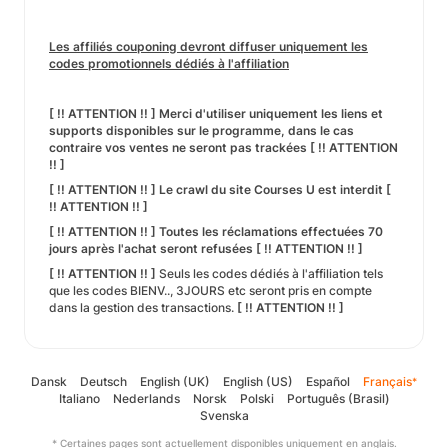
Les affiliés couponing devront diffuser uniquement les
codes promotionnels dédiés à l'affiliation
[ !! ATTENTION !! ] Merci d'utiliser uniquement les liens et
supports disponibles sur le programme, dans le cas
contraire vos ventes ne seront pas trackées [ !! ATTENTION
!! ]
[ !! ATTENTION !! ] Le crawl du site Courses U est interdit [
!! ATTENTION !! ]
[ !! ATTENTION !! ] Toutes les réclamations effectuées 70
jours après l'achat seront refusées [ !! ATTENTION !! ]
[ !! ATTENTION !! ]
Seuls les codes dédiés à l'affiliation tels
que les codes BIENV.., 3JOURS etc seront pris en compte
dans la gestion des transactions.
[ !! ATTENTION !! ]
Dansk
Deutsch
English (UK)
English (US)
Español
Français
*
Italiano
Nederlands
Norsk
Polski
Português (Brasil)
Svenska
* Certaines pages sont actuellement disponibles uniquement en anglais.