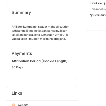
- Kaikkien j
- Säännöllis
Summary
*joistain tu
Affiliate-kumppanit saavat mahdollisuuden
työskennellä maineikkaan kansainvälisen
jakelijan kanssa, joka tunnetaan urheilu- ja
vapaa-ajan -muodin markkinajohtajana.
Payments
Attribution Period (Cookie Length)
30 Days
Links
Website