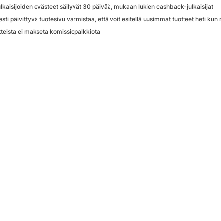
ulkaisijoiden evästeet säilyvät 30 päivää, mukaan lukien cashback-julkaisijat
esti päivittyvä tuotesivu varmistaa, että voit esitellä uusimmat tuotteet heti kun
otteista ei makseta komissiopalkkiota