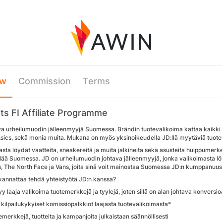
ew
Commission
Terms
ts FI Affiliate Programme
va urheilumuodin jälleenmyyjä Suomessa. Brändin tuotevalikoima kattaa kaikki
Asics, sekä monia muita. Mukana on myös yksinoikeudella JD:llä myytäviä tuot
sta löydät vaatteita, sneakereitä ja muita jalkineita sekä asusteita huippumerkeil
ää Suomessa. JD on urheilumuodin johtava jälleenmyyjä, jonka valikoimasta löyt
s, The North Face ja Vans, joita sinä voit mainostaa Suomessa JD:n kumppanuus
 kannattaa tehdä yhteistyötä JD:n kanssa?
tyy laaja valikoima tuotemerkkejä ja tyylejä, joten sillä on alan johtava konversi
 kilpailukykyiset komissiopalkkiot laajasta tuotevalikoimasta*
emerkkejä, tuotteita ja kampanjoita julkaistaan säännöllisesti