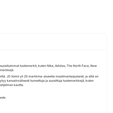
 suosituimmat tuotemerkit, kuten Nike, Adidas, The North Face, New
emerkkejä.
tä. JD toimii yli 20 markkina-alueella maailmanlaajuisesti, ja sillä on
yy kansainvälisesti tunnettuja ja suosittuja tuotemerkkejä, kuten
ohjelman kautta.
oaste