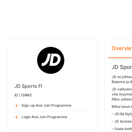
Overvi
JD Spor
JD on johta
Balance ja 
JD Sports FI
JD valikoima
viisi myymäl
ID |
12462
Nike, adida
Sign-up And Join Programme
Miksi sinun
- JD:ltä löy
Login And Join Programme
- JD tarjoaa
- Uusia tuot