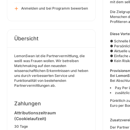
mit dem sel
Anmelden und bei Programm bewerben
Die Zielgru
Menschen dar
Profitieren 
Diese Vort
Übersicht
● Schnelle 
● Persönlic
● Aktuelle 
LemonSwan ist die Partnervermittlung, die
● Einfache 
weiß was Frauen wollen. Wir betreiben
● Kein Risi
Matchmaking auf den neuesten
wissenschaftlichen Erkenntnissen und heben
Provisionsm
uns durch verbesserten Service und
Bei
LemonS
Funktionalität von bestehenden
Bei Abschlu
Partnervermittlungen ab.
Pay Per 
zusätzli
Pünktlich z
Zahlungen
Euro per Bo
Attributionszeitraum
(Cookielaufzeit)
Zusatzvere
30 Tage
Der Partner