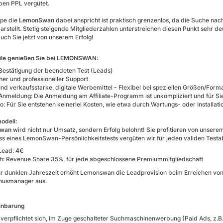
ben PPL vergütet.
ppe die
LemonSwan
dabei anspricht ist praktisch grenzenlos, da die Suche na
stellt. Stetig steigende Mitgliederzahlen unterstreichen diesen Punkt sehr deu
auch Sie jetzt von unserem Erfolg!
eile genießen Sie bei LEMONSWAN:
Bestätigung der beendeten Test (Leads)
her und professioneller Support
und verkaufsstarke, digitale Werbemittel - Flexibel bei speziellen Größen/Form
Anmeldung: Die Anmeldung am Affiliate-Programm ist unkompliziert und für Sie 
ko: Für Sie entstehen keinerlei Kosten, wie etwa durch Wartungs- oder Installa
odell:
wan
wird nicht nur Umsatz, sondern Erfolg belohnt! Sie profitieren von unserem
ss eines LemonSwan-Persönlichkeitstests vergüten wir für jeden validen Test
Lead:
4€
ch: Revenue Share 35%, für jede abgeschlossene Premiummitgliedschaft
ur dunklen Jahreszeit erhöht Lemonswan die Leadprovision beim Erreichen von
nusmanager aus.
inbarung
 verpflichtet sich, im Zuge geschalteter Suchmaschinenwerbung (Paid Ads, z