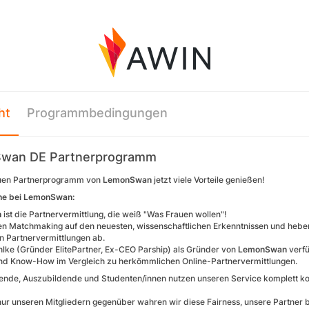
ht
Programmbedingungen
wan DE Partnerprogramm
uen Partnerprogramm von
LemonSwan
jetzt viele Vorteile genießen!
he bei LemonSwan:
n
ist die Partnervermittlung, die weiß "Was Frauen wollen"!
en Matchmaking auf den neuesten, wissenschaftlichen Erkenntnissen und heben
 Partnervermittlungen ab.
hlke (Gründer ElitePartner, Ex-CEO Parship) als Gründer von
LemonSwan
verfü
nd Know-How im Vergleich zu herkömmlichen Online-Partnervermittlungen.
hende, Auszubildende und Studenten/innen nutzen unseren Service komplett kos
nur unseren Mitgliedern gegenüber wahren wir diese Fairness, unsere Partner