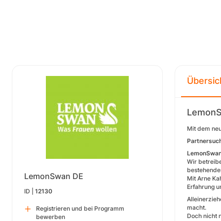
Übersic
LemonS
Mit dem ne
Partnersuc
LemonSwa
Wir betreib
bestehenden
LemonSwan DE
Mit Arne Ka
Erfahrung u
ID |
12130
Alleinerzie
macht.
Registrieren und bei Programm
Doch nicht 
bewerben