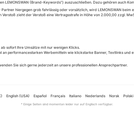
n LEMONSWAN (Brand-Keywords") auszuschließen. Dazu gehören auch Kombi
r Partner hiergegen grob fahrlässig oder vorsätzlich, wird LEMONSWAN beim 
en Verstoß zieht der Verstoß eine Vertragsstrafe in Höhe von 2.000,00 zzgl. Mw
 ab sofort Ihre Umsätze mit nur wenigen Klicks.
l an performancestarken Werbemitteln wie klickstarke Banner, Textlinks und
wenden Sie sich gerne jederzeit an unsere professionellen Ansprechpartner.
K)
English (USA)
Español
Français
Italiano
Nederlands
Norsk
Polski
* Einige Seiten sind momentan leider nur auf Englisch verfügbar.