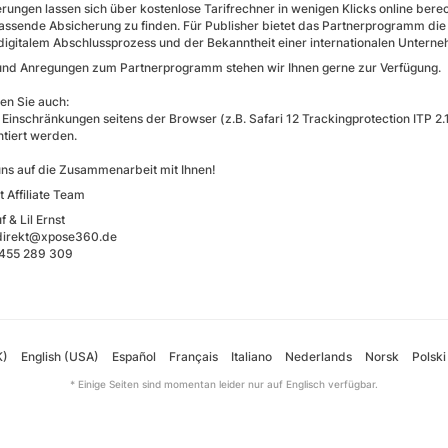
erungen lassen sich über kostenlose Tarifrechner in wenigen Klicks online be
passende Absicherung zu finden. Für Publisher bietet das Partnerprogramm die 
digitalem Abschlussprozess und der Bekanntheit einer internationalen Unter
und Anregungen zum Partnerprogramm stehen wir Ihnen gerne zur Verfügung.
en Sie auch:
n Einschränkungen seitens der Browser (z.B. Safari 12 Trackingprotection ITP 2
tiert werden.
uns auf die Zusammenarbeit mit Ihnen!
t Affiliate Team
f & Lil Ernst
-direkt@xpose360.de
- 455 289 309
K)
English (USA)
Español
Français
Italiano
Nederlands
Norsk
Polski
* Einige Seiten sind momentan leider nur auf Englisch verfügbar.