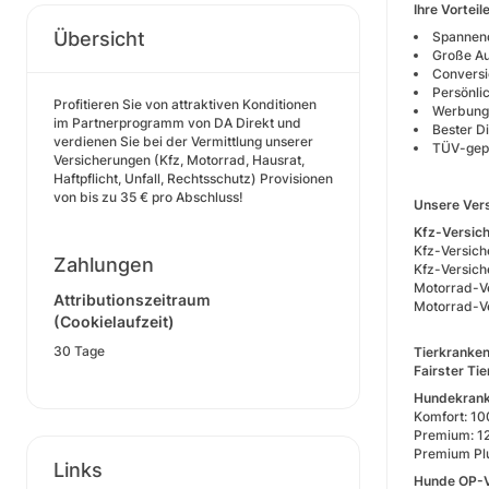
Ihre Vorteil
Übersicht
Spannen
Große Au
Conversi
Persönli
Profitieren Sie von attraktiven Konditionen
Werbung 
im Partnerprogramm von DA Direkt und
Bester D
verdienen Sie bei der Vermittlung unserer
TÜV-gepr
Versicherungen (Kfz, Motorrad, Hausrat,
Haftpflicht, Unfall, Rechtsschutz) Provisionen
von bis zu 35 € pro Abschluss!
Unsere Vers
Kfz-Versic
Kfz-Versich
Zahlungen
Kfz-Versich
Motorrad-Ve
Attributionszeitraum
Motorrad-V
(Cookielaufzeit)
30 Tage
Tierkranke
Fairster Ti
Hundekrank
Komfort: 1
Premium: 1
Premium Pl
Links
Hunde OP-V