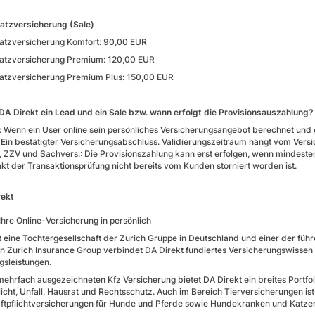
atzversicherung (Sale)
atzversicherung Komfort: 90,00 EUR
atzversicherung Premium: 120,00 EUR
atzversicherung Premium Plus: 150,00 EUR
 DA Direkt ein Lead und ein Sale bzw. wann erfolgt die Provisionsauszahlung?
:
Wenn ein User online sein persönliches Versicherungsangebot berechnet und 
Ein bestätigter Versicherungsabschluss. Validierungszeitraum hängt vom Ver
, ZZV und Sachvers.:
Die Provisionszahlung kann erst erfolgen, wenn mindeste
kt der Transaktionsprüfung nicht bereits vom Kunden storniert worden ist.
rekt
Ihre Online-Versicherung in persönlich
t eine Tochtergesellschaft der Zurich Gruppe in Deutschland und einer der führ
en Zurich Insurance Group verbindet DA Direkt fundiertes Versicherungswissen 
gsleistungen.
ehrfach ausgezeichneten Kfz Versicherung bietet DA Direkt ein breites Portf
licht, Unfall, Hausrat und Rechtsschutz. Auch im Bereich Tierversicherungen ist
aftpflichtversicherungen für Hunde und Pferde sowie Hundekranken und Katze