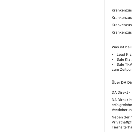
Krankenzus
Krankenzus
Krankenzus
Krankenzus
Was ist bei
Lead Kfz
Sale Kfz:
Sale TKV
zum Zeitpun
Über DA Di
DA Direkt - 
DA Direkt is
erfolgreich
Versicherun
Neben der m
Privathaftpf
Tierhalterh