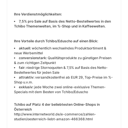
Ihre Verdienstmöglichkeiten:
7,5% pro Sale auf Basis des Netto-Bestellwertes in den
Tchibo Themenwelten, im %-Shop und in Kaffeewelten.
Ihre Vorteile durch Tchibo/Eduscho auf einen Blick:
aktuell:
wöchentlich wechselndes Produktsortiment &
neue Werbemittel
conversionstark:
Qualitätsprodukte zu günstigen Preisen
& zum richtigen Zeitpunkt
fair:
niedrige Stornoquoten & 7,5% auf Basis des Netto-
Bestellwertes für jeden Sale
attraktiv:
versandkostenfrei ab EUR 29, Top-Preise im %-
Shop u.v.m.
exklusiv:
jede Woche zwei online-exklusive Themen-
Specials mit dem Besten von Tchibo/Eduscho
Tchibo auf Platz 4 der beliebtesten Online-Shops in
Österreich
http://www.internetworld.de/e-commerce/zahlen-
studien/oesterreich-liebt-amazon-466368.html