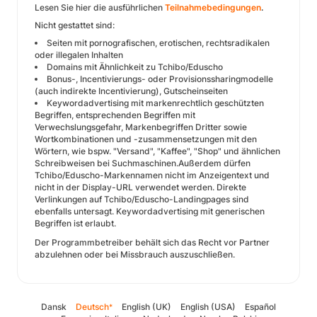
Lesen Sie hier die ausführlichen
Teilnahmebedingungen
.
Nicht gestattet sind:
Seiten mit pornografischen, erotischen, rechtsradikalen
oder illegalen Inhalten
Domains mit Ähnlichkeit zu Tchibo/Eduscho
Bonus-, Incentivierungs- oder Provisionssharingmodelle
(auch indirekte Incentivierung), Gutscheinseiten
Keywordadvertising mit markenrechtlich geschützten
Begriffen, entsprechenden Begriffen mit
Verwechslungsgefahr, Markenbegriffen Dritter sowie
Wortkombinationen und -zusammensetzungen mit den
Wörtern, wie bspw. "Versand", "Kaffee", "Shop" und ähnlichen
Schreibweisen bei Suchmaschinen.Außerdem dürfen
Tchibo/Eduscho-Markennamen nicht im Anzeigentext und
nicht in der Display-URL verwendet werden. Direkte
Verlinkungen auf Tchibo/Eduscho-Landingpages sind
ebenfalls untersagt. Keywordadvertising mit generischen
Begriffen ist erlaubt.
Der Programmbetreiber behält sich das Recht vor Partner
abzulehnen oder bei Missbrauch auszuschließen.
Dansk
Deutsch
English (UK)
English (USA)
Español
*