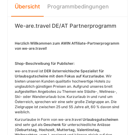
Übersicht
Programmbedingungen
We-are.travel DE/AT Partnerprogramm
Herzlich Willkommen zum AWIN Affiliate-Partnerprogramm
von we-are.travel!
Shop-Beschreibung für Publisher:
we-are.travel ist
DER österreichische Spezialist für
Urlaubsgutscheine mit dem Fokus auf Kurzurlaube
. Wir
bieten unseren Kunden qualitativ hochwertige Hotels zu
unglaublich günstigen Preisen an. Aufgrund unseres breit
aufgestellten Angebotes zu Themen wie Städte-, Wellness-,
Ski- oder Wanderurlaub bzw. Kurzurlaub in und rund um
Österreich, sprechen wir eine sehr große Zielgruppe an. Die
Zielgruppe ist zwischen 25 und 55 Jahre alt, 60 % davon sind
weiblich.
Kurzurlaube in Form von we-are.travel
Urlaubsgutscheinen
sind sehr gut als
Geschenk
für unterschiedliche Anlässe
(
Geburtstag, Hochzeit, Muttertag, Valentinstag,
Weihnachten, uvm.
) geeignet und können gleich auf den