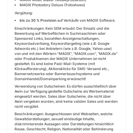
MAGIX Photostory Deluxe (Fotoshows)
Vergütung:
bis zu 30 % Provision
auf Verkäufe von MAGIX Software.
Einschränkungen: Kein SEM erlaubt: Der Einsatz und die
Bewerbung auf Werbeflächen in Suchmaschinen oder
Sponsored Links, bezahlten Anzeigenschaltungen,
Keywordadvertising, Keywordtargeting (wie z.B. Google
Adwords etc.) bei Anbietern (wie z.B. Google, Yahoo usw)
von und mit den Wörtern "MAGIX", "MAGIX.com", "MAGIX.de"
oder Produktnamen der MAGIX Unternehmen ist nicht
gestattet. Es sind keine Paid-Mail-Systeme (mit
Klickaufforderung), Aktionsklicks für SMS-Versand etc.,
Bannernetzwerke oder Bannertauschsysteme und
Domainhandel/Domainparking erwünscht!
Verwendung von Gutscheinen: Es dürfen ausschließlich über
Awin zur Verfügung gestellte Gutscheine als Werbematerial
eingesetzt werden. Sales über Gutscheine, die nicht über
Awin vergeben wurden, sind keine validen Sales und werden
nicht vergütet.
Beschränkungen: Ausgeschlossen sind Webseiten, welche
Gewaltdarstellungen, sexuell eindeutige Inhalte,
diskriminierende Aussagen oder Darstellungen hinsichtlich
Rasse, Geschlecht, Religion, Nationalität oder Behinderung