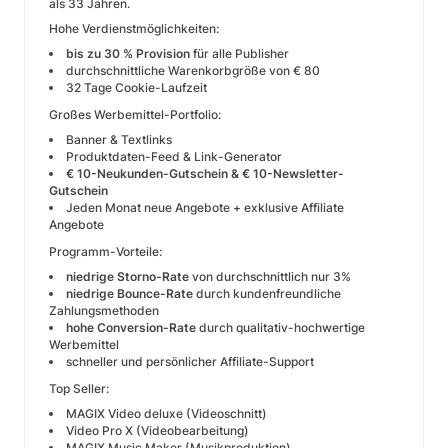
als 33 Jahren.
Hohe Verdienstmöglichkeiten:
bis zu 30 % Provision
für alle Publisher
durchschnittliche Warenkorbgröße von € 80
32 Tage Cookie-Laufzeit
Großes Werbemittel-Portfolio:
Banner & Textlinks
Produktdaten-Feed & Link-Generator
€ 10-Neukunden-Gutschein & € 10-Newsletter-
Gutschein
Jeden Monat neue Angebote + exklusive Affiliate
Angebote
Programm-Vorteile:
niedrige Storno-Rate
von durchschnittlich nur 3%
niedrige Bounce-Rate
durch kundenfreundliche
Zahlungsmethoden
hohe Conversion-Rate
durch qualitativ-hochwertige
Werbemittel
schneller und persönlicher Affiliate-Support
Top Seller:
MAGIX Video deluxe (Videoschnitt)
Video Pro X (Videobearbeitung)
MAGIX Music Maker (Musikproduktion)