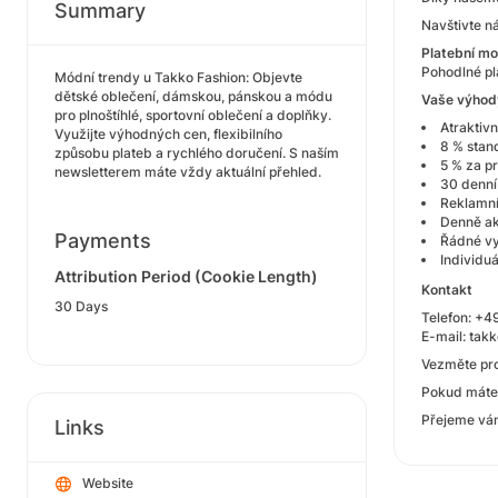
Summary
Navštivte n
Platební mo
Pohodlné pl
Módní trendy u Takko Fashion: Objevte
dětské oblečení, dámskou, pánskou a módu
Vaše výhody
pro plnoštíhlé, sportovní oblečení a doplňky.
Atraktivn
Využijte výhodných cen, flexibilního
8 % stan
způsobu plateb a rychlého doručení. S naším
5 % za p
newsletterem máte vždy aktuální přehled.
30 denní
Reklamní
Denně ak
Payments
Řádné vy
Individu
Attribution Period (Cookie Length)
Kontakt
30 Days
Telefon: +4
E-mail: tak
Vezměte pr
Pokud máte 
Přejeme vá
Links
Website