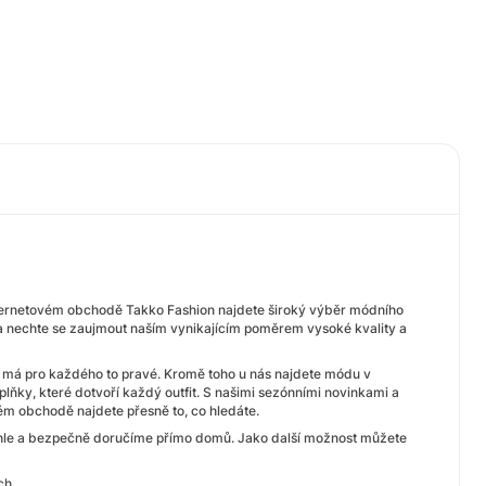
nternetovém obchodě Takko Fashion najdete široký výběr módního
u a nechte se zaujmout naším vynikajícím poměrem vysoké kvality a
 má pro každého to pravé. Kromě toho u nás najdete módu v
plňky, které dotvoří každý outfit. S našimi sezónními novinkami a
ovém obchodě najdete přesně to, co hledáte.
chle a bezpečně doručíme přímo domů. Jako další možnost můžete
ch.