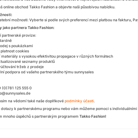
áš online obchod Takko Fashion a objevte naši působivou nabídku.
žnosti:
atební možnosti: Vyberte si podle svých preferencí mezi platbou na fakturu, Pa
 jako partnera Takko Fashion:
í partnerské provize:
dardně
rodej s poukázkami
 platnost cookies
 materiály s vysokou efektivitou propagace v různých formátech
tualizované seznamy produktů
účtování tržeb z prodeje
ální podpora od vašeho partnerského týmu sunnysales
9 (0)781 125 555 0
ko@sunnysales.de
osím na vědomí také naše doplňkové
podmínky účasti
.
dotazy k partnerskému programu nebo vám můžeme pomoci s individuálními re
m mnoho úspěchů s partnerským programem
Takko Fashion!