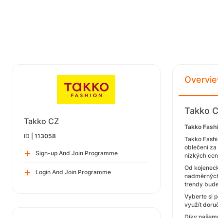
Overvi
Takko C
Takko CZ
Takko Fashi
ID |
113058
Takko Fashi
oblečení za
Sign-up And Join Programme
nízkých cen
Od kojeneck
Login And Join Programme
nadměrných v
trendy budet
Vyberte si 
využít doru
Díky našemu