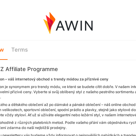
ew
Terms
Z Affiliate Programme
on – váš internetový obchod s trendy módou za příznivé ceny
on je synonymem pro trendy módu, ve které se budete cítit dobře. V našem i
 velmi přizivé ceny. Vyberte si svůj oblíbený styl z našeho pestrého sortiment
.
ého a dětského oblečení až po dámské a pánské oblečení – náš online obchod
elikostech, sportovní oblečení, spodní prádlo a plavky, stejně jako stylové do
e vždy styloví. Ať už si užíváte elegantní nebo ležérní styl, v našem internet
pohodlně z různých platebních metod. Podle vašeho přání vám objednávku ry
čení zdarma do naší nejbližší prodejny.
 newsletteru vás budeme vždy informovat o nejnovějších nabídkách a trende