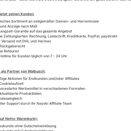
etet seinen Kunden:
iches Sortiment an zeitgemäßer Damen- und Herrenmode
und Anzüge nach Maß
Langzeit-Garantie auf das gesamte Angebot
e Zahlungsarten: Rechnung, Lastschrift, Kreditkarte, PayPal, paydirekt
r Versand mit DHL und Hermes
 Rückgaberecht
se Retouren
otline für Kunden täglich von 7 - 24 Uhr
e als Partner von Walbusch:
ige Aktionen für Endkunden und/oder Affiliates
Cookielaufzeit
ncestarke Werbemittel in verschiedenen Formaten
ktualisierte Produktlisten
Salesabgleich
ller Support durch Ihr Nayoki Affiliate Team
auf Netto-Warenkorb):
eukunde ohne Gutscheineinlösung
eukunde mit Gutscheineinlösung