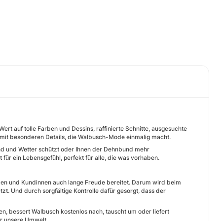
t auf tolle Farben und Dessins, raffinierte Schnitte, ausgesuchte
h mit besonderen Details, die Walbusch-Mode einmalig macht.
ind und Wetter schützt oder Ihnen der Dehnbund mehr
für ein Lebensgefühl, perfekt für alle, die was vorhaben.
unden und Kundinnen auch lange Freude bereitet. Darum wird beim
zt. Und durch sorgfältige Kontrolle dafür gesorgt, dass der
n, bessert Walbusch kostenlos nach, tauscht um oder liefert
für unsere Umwelt.