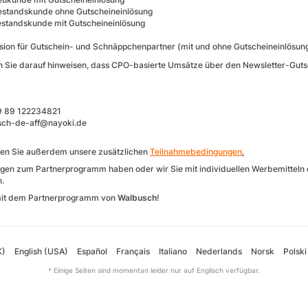
estandskunde ohne Gutscheineinlösung
estandskunde mit Gutscheineinlösung
sion für Gutschein- und Schnäppchenpartner (mit und ohne Gutscheineinlösun
 Sie darauf hinweisen, dass CPO-basierte Umsätze über den Newsletter-Gutsc
49 89 122234821
usch-de-aff@nayoki.de
ten Sie außerdem unsere zusätzlichen
Teilnahmebedingungen
.
ragen zum Partnerprogramm haben oder wir Sie mit individuellen Werbemitteln o
n.
 mit dem Partnerprogramm von
Walbusch
!
K)
English (USA)
Español
Français
Italiano
Nederlands
Norsk
Polski
* Einige Seiten sind momentan leider nur auf Englisch verfügbar.