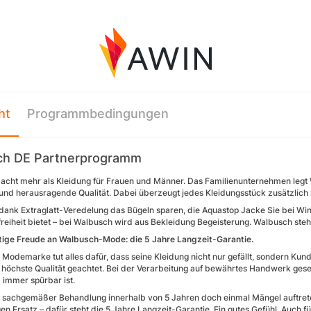
ht
Programmbedingungen
ch DE Partnerprogramm
cht mehr als Kleidung für Frauen und Männer. Das Familienunternehmen legt Wer
 und herausragende Qualität. Dabei überzeugt jedes Kleidungsstück zusätzlic
 dank Extraglatt-Veredelung das Bügeln sparen, die Aquastop Jacke Sie bei W
eiheit bietet – bei Walbusch wird aus Bekleidung Begeisterung. Walbusch steht 
tige Freude an Walbusch-Mode: die 5 Jahre Langzeit-Garantie.
r Modemarke tut alles dafür, dass seine Kleidung nicht nur gefällt, sondern K
f höchste Qualität geachtet. Bei der Verarbeitung auf bewährtes Handwerk geset
 immer spürbar ist.
tz sachgemäßer Behandlung innerhalb von 5 Jahren doch einmal Mängel auftrete
en Ersatz – dafür steht die 5 Jahre Langzeit-Garantie. Ein gutes Gefühl. Auch 