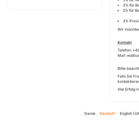
3% für B
2% für B
3% Provi
Wir möchten
Kontakt
Telefon: +
Mail: walb
Bitte beach
Falls Sie F
kontaktiere
Viel Erfolg
Dansk
Deutsch
English (U
*