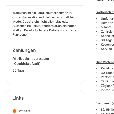
Walbusch bi
Walbusch ist ein Familienunternehmen in
dritter Generation mit viel Leidenschaft für
Umfangre
Mode. Dabei steht nicht allein das gute
Hemden 
Aussehen im Fokus, sondern auch ein hohes
5 Jahre 
Maß an Komfort, clevere Details und smarte
Zahlreich
Funktionen.
Schnelle
30 Tage
Kostenlo
Service-H
Zahlungen
Attributionszeitraum
Ihre Vorteil
(Cookielaufzeit)
Regelmäß
30 Tage
30 Tage 
Performa
Täglich a
Zügiger 
Individue
Links
Verdienst (
8% für N
Website
5% für N