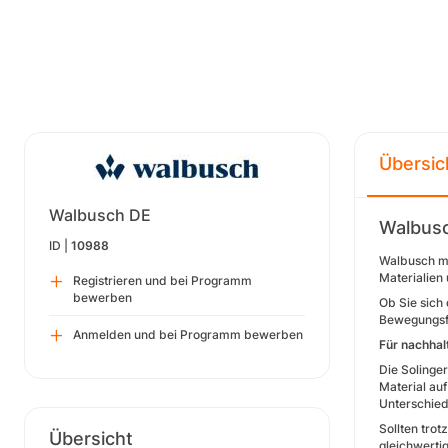
Übersic
Walbusch DE
Walbus
ID |
10988
Walbusch ma
Materialien
Registrieren und bei Programm
bewerben
Ob Sie sich
Bewegungsfr
Anmelden und bei Programm bewerben
Für nachhal
Die Solinge
Material au
Unterschied
Sollten tro
Übersicht
gleichwertig