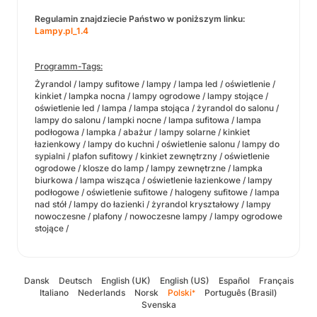
Regulamin znajdziecie Państwo w poniższym linku:
Lampy.pl_1.4
Programm-Tags:
Żyrandol / lampy sufitowe / lampy / lampa led / oświetlenie /
kinkiet / lampka nocna / lampy ogrodowe / lampy stojące /
oświetlenie led / lampa / lampa stojąca / żyrandol do salonu /
lampy do salonu / lampki nocne / lampa sufitowa / lampa
podłogowa / lampka / abażur / lampy solarne / kinkiet
łazienkowy / lampy do kuchni / oświetlenie salonu / lampy do
sypialni / plafon sufitowy / kinkiet zewnętrzny / oświetlenie
ogrodowe / klosze do lamp / lampy zewnętrzne / lampka
biurkowa / lampa wisząca / oświetlenie łazienkowe / lampy
podłogowe / oświetlenie sufitowe / halogeny sufitowe / lampa
nad stół / lampy do łazienki / żyrandol kryształowy / lampy
nowoczesne / plafony / nowoczesne lampy / lampy ogrodowe
stojące /
Dansk
Deutsch
English (UK)
English (US)
Español
Français
Italiano
Nederlands
Norsk
Polski
Português (Brasil)
*
Svenska