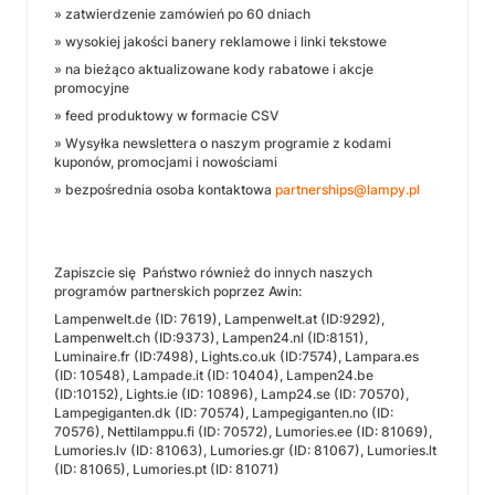
» zatwierdzenie zamówień po 60 dniach
» wysokiej jakości banery reklamowe i linki tekstowe
» na bieżąco aktualizowane kody rabatowe i akcje
promocyjne
» feed produktowy w formacie CSV
» Wysyłka newslettera o naszym programie z kodami
kuponów, promocjami i nowościami
» bezpośrednia osoba kontaktowa
partnerships@lampy.pl
Zapiszcie się Państwo również do innych naszych
programów partnerskich poprzez Awin:
Lampenwelt.de (ID: 7619), Lampenwelt.at (ID:9292),
Lampenwelt.ch (ID:9373), Lampen24.nl (ID:8151),
Luminaire.fr (ID:7498), Lights.co.uk (ID:7574), Lampara.es
(ID: 10548), Lampade.it (ID: 10404), Lampen24.be
(ID:10152), Lights.ie (ID: 10896), Lamp24.se (ID: 70570),
Lampegiganten.dk (ID: 70574), Lampegiganten.no (ID:
70576), Nettilamppu.fi (ID: 70572), Lumories.ee (ID: 81069),
Lumories.lv (ID: 81063), Lumories.gr (ID: 81067), Lumories.lt
(ID: 81065), Lumories.pt (ID: 81071)