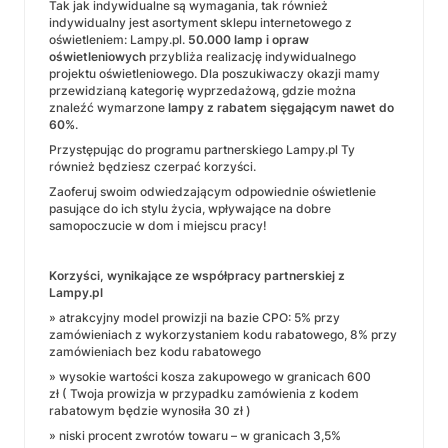
Tak jak indywidualne są wymagania, tak również
indywidualny jest asortyment sklepu internetowego z
oświetleniem: Lampy.pl.
50.000 lamp i opraw
oświetleniowych
przybliża realizację indywidualnego
projektu oświetleniowego. Dla poszukiwaczy okazji mamy
przewidzianą kategorię wyprzedażową, gdzie można
znaleźć wymarzone
lampy z rabatem sięgającym nawet do
60%
.
Przystępując do programu partnerskiego Lampy.pl Ty
również będziesz czerpać korzyści.
Zaoferuj swoim odwiedzającym odpowiednie oświetlenie
pasujące do ich stylu życia, wpływające na dobre
samopoczucie w dom i miejscu pracy!
Korzyści, wynikające ze współpracy partnerskiej z
Lampy.pl
» atrakcyjny model prowizji na bazie CPO: 5% przy
zamówieniach z wykorzystaniem kodu rabatowego, 8% przy
zamówieniach bez kodu rabatowego
» wysokie wartości kosza zakupowego w granicach 600
zł ( Twoja prowizja w przypadku zamówienia z kodem
rabatowym będzie wynosiła 30 zł )
» niski procent zwrotów towaru – w granicach 3,5%