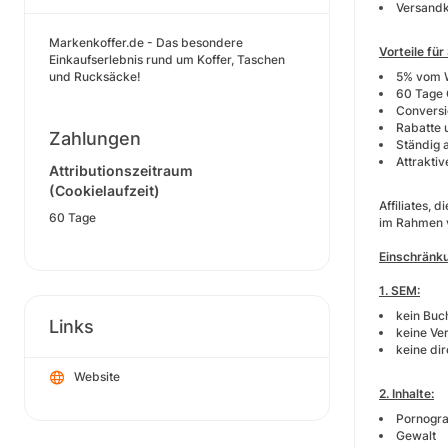
Versandk
Markenkoffer.de - Das besondere
Vorteile für
Einkaufserlebnis rund um Koffer, Taschen
5% vom 
und Rucksäcke!
60 Tage 
Conversi
Rabatte 
Zahlungen
Ständig 
Attrakti
Attributionszeitraum
(Cookielaufzeit)
Affiliates,
60 Tage
im Rahmen v
Einschränk
1. SEM:
kein Buc
Links
keine V
keine di
Website
2. Inhalte:
Pornogra
Gewalt