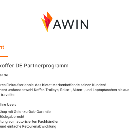
ht
koffer DE Partnerprogramm
er.de
res Einkaufserlebnis: das bietet Markenkoffer.de seinen Kunden!
ment umfasst sowohl Koffer, Trolleys, Reise-, Akten-, und Laptoptaschen als au
travelite.
 Ihre User:
Shop mit Geld-zurück-Garantie
Rückgaberecht
tung vom autorisierten Fachhändler
 und einfache Retourenabwicklung