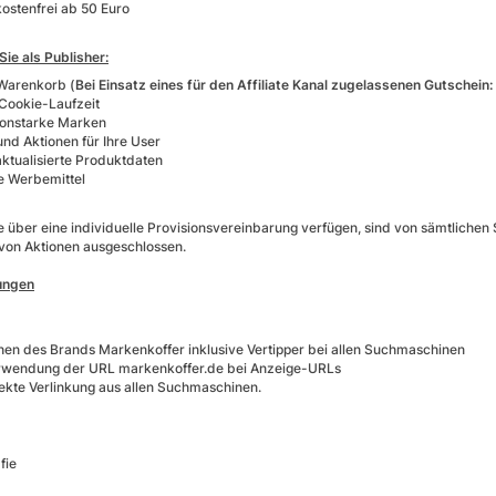
ostenfrei ab 50 Euro
 Sie als Publisher:
Warenkorb (
Bei Einsatz eines für den Affiliate Kanal zugelassenen Gutschein:
Cookie-Laufzeit
onstarke Marken
und Aktionen für Ihre User
aktualisierte Produktdaten
ve Werbemittel
 die über eine individuelle Provisionsvereinbarung verfügen, sind von sämtlic
on Aktionen ausgeschlossen.
ungen
hen des Brands
Markenkoffer
inklusive Vertipper bei allen Suchmaschinen
erwendung der URL
markenkoffer.de
bei Anzeige-URLs
rekte Verlinkung aus allen Suchmaschinen.
fie