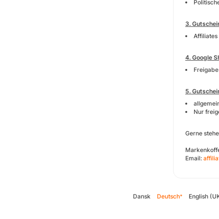
Politisc
3. Gutschei
Affiliat
​4. Google 
Freigabe 
5. Gutschei
allgemei
Nur frei
Gerne stehe
Markenkoffe
Email:
affil
Dansk
Deutsch
English (U
*