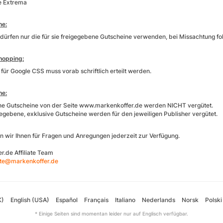
he Extrema
ne:
es dürfen nur die für sie freigegebene Gutscheine verwenden, bei Missachtung
Shopping:
für Google CSS muss vorab schriftlich erteilt werden.
ne:
ne Gutscheine von der Seite www.markenkoffer.de werden NICHT vergütet.
gegebene, exklusive Gutscheine werden für den jeweiligen Publisher vergütet.
n wir Ihnen für Fragen und Anregungen jederzeit zur Verfügung.
r.de Affiliate Team
iate@markenkoffer.de
K)
English (USA)
Español
Français
Italiano
Nederlands
Norsk
Polski
* Einige Seiten sind momentan leider nur auf Englisch verfügbar.