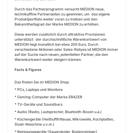
Durch das Partnerprogramm versucht MEDION neue,
technikaffine Partnerseiten zu gewinnen, um das eigene
Produktportfolio weiter voran zu treiben und den
Bekanntheitsgrad der Marke MEDION zu erhöhen.
Diese werden zusätzlich durch attraktive Provisionen
unterstützt: der durchschnittliche Warenkorbwert von
MEDION liegt monatlich bei etwa 200 Euro. Durch
verschiedene Aktionen oder Sales-Rallyes ist MEDION immer
auf der Suche nach neuen, potentiellen Partner, die den
Warenkorbwert weiter steigern können.
Facts & Figures
Das finden Sie im MEDION Shop:
* PCs, Laptops und Monitore
* Gaming-Computer der Marke ERAZER
* TV-Geräte und Soundbars
* Audio (Radio, Lautsprecher, Bluetooth-Boxen u.a.)
* Küchengeräte (Heißluftfritteuse, Mikrowelle, Kochplatten,
Slush-Maschine u.v.m.)
* Reinigungsgeräte (Saugroboter, Bodenreiniger)