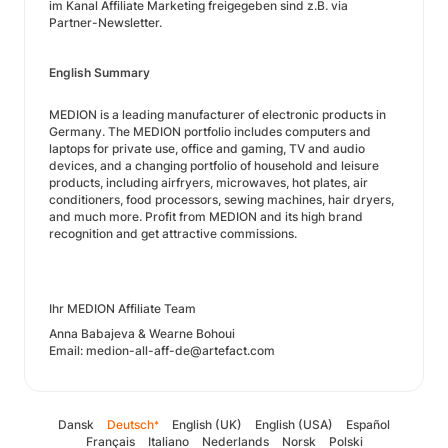
im Kanal Affiliate Marketing freigegeben sind z.B. via
Partner-Newsletter.
English Summary
MEDION is a leading manufacturer of electronic products in
Germany. The MEDION portfolio includes computers and
laptops for private use, office and gaming, TV and audio
devices, and a changing portfolio of household and leisure
products, including airfryers, microwaves, hot plates, air
conditioners, food processors, sewing machines, hair dryers,
and much more. Profit from MEDION and its high brand
recognition and get attractive commissions.
Ihr MEDION Affiliate Team
Anna Babajeva & Wearne Bohoui
Email: medion-all-aff-de@artefact.com
Dansk
Deutsch
English (UK)
English (USA)
Español
*
Français
Italiano
Nederlands
Norsk
Polski