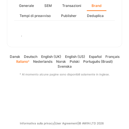
Generale
SEM
Transazioni
Brand
Tempi di preavviso
Publisher
Deduplica
.
Dansk
Deutsch
English (UK)
English (US)
Español
Français
Italiano
Nederlands
Norsk
Polski
Português (Brasil)
*
Svenska
* Al momento alcune pagine sono disponibili solamente in inglese.
Informativa sulla privacy
|
User Agreement
|
© AWIN LTD 2026