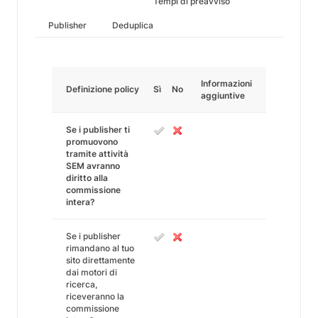
Tempi di preavviso
Publisher
Deduplica
Informazioni
Definizione policy
Sì
No
aggiuntive
Se i publisher ti
promuovono
tramite attività
SEM avranno
diritto alla
commissione
intera?
Se i publisher
rimandano al tuo
sito direttamente
dai motori di
ricerca,
riceveranno la
commissione