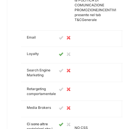
la POLITICA DI
COMUNICAZIONE
PROMOZIONE/INCENTIVI
presente nel tab
T&CGenerale
Email
Loyalty
Search Engine
Marketing
Retargeting
comportamentale
Media Brokers
Ci sono altre
NO CSS
restrizioni che i