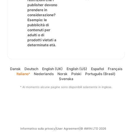
publisher devono
prendere in
considerazione?
Esempio: le
pubblicità di
contenuti per
adulti o di
prodotti vietati a
determinate età.
Dansk
Deutsch
English (UK)
English (US)
Español
Français
Italiano
Nederlands
Norsk
Polski
Português (Brasil)
*
Svenska
* Al momento alcune pagine sono disponibili solamente in inglese.
Informativa sulla privacy
|
User Agreement
|
© AWIN LTD 2026