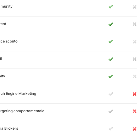
munity
tent
ice sconto
l
lty
ch Engine Marketing
argeting comportamentale
ia Brokers