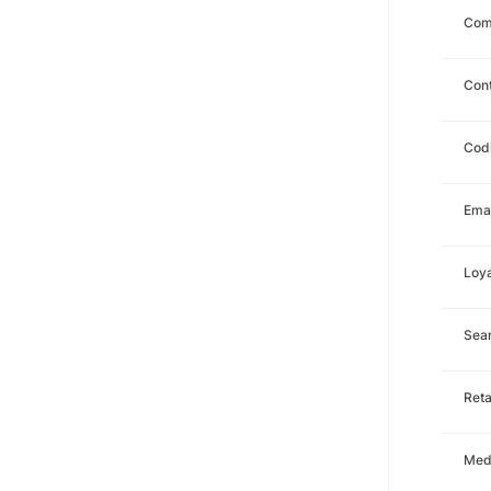
Com
Con
Cod
Emai
Loya
Sear
Ret
Med