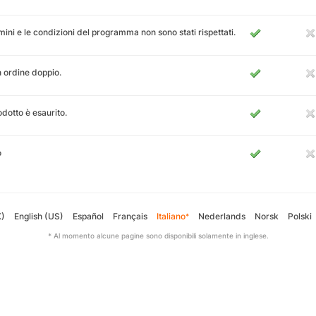
rmini e le condizioni del programma non sono stati rispettati.
n ordine doppio.
rodotto è esaurito.
o
K)
English (US)
Español
Français
Italiano
Nederlands
Norsk
Polski
*
* Al momento alcune pagine sono disponibili solamente in inglese.