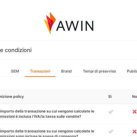
e condizioni
SEM
Transazioni
Brand
Tempi di preavviso
Publi
nizione policy
Sì
No
'importo della transazione su cui vengono calcolate le
issioni è inclusa l'IVA/la tassa sulle vendite?
'importo della transazione su cui vengono calcolate le
issioni sono incluse le spese di consegna?