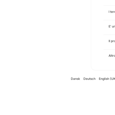
I te
E' u
Il p
Altr
Dansk
Deutsch
English (U