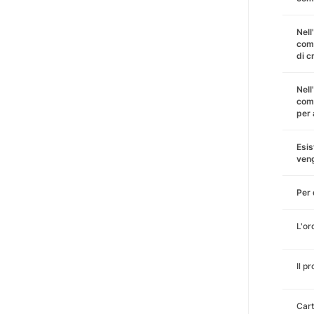
Nell
comm
di c
Nell
comm
per 
Esis
ven
Per 
L'or
Il pr
Cart