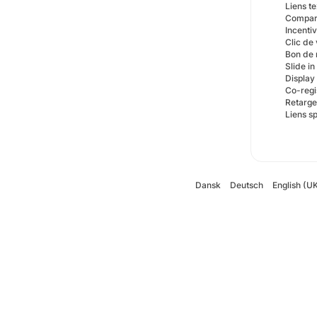
Liens t
Compara
Incenti
Clic de
Bon de 
Slide i
Display
Co-regi
Retarge
Liens s
Dansk
Deutsch
English (U