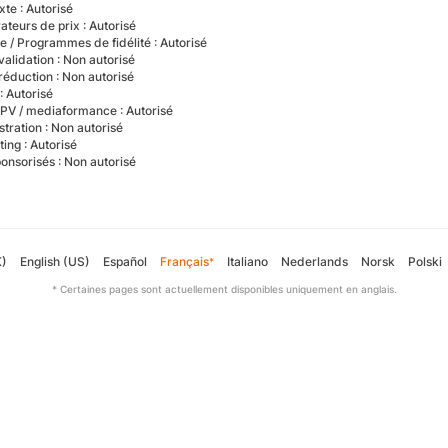
exte : Autorisé
teurs de prix : Autorisé
ve / Programmes de fidélité : Autorisé
 validation : Non autorisé
réduction : Non autorisé
n : Autorisé
 PV / mediaformance : Autorisé
stration : Non autorisé
ting : Autorisé
ponsorisés : Non autorisé
K)
English (US)
Español
Français
Italiano
Nederlands
Norsk
Polski
*
* Certaines pages sont actuellement disponibles uniquement en anglais.