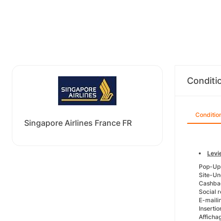
Conditi
Conditio
Singapore Airlines France FR
Levi
Pop-Up
Site-Un
Cashbac
Social 
E-maili
Inserti
Afficha