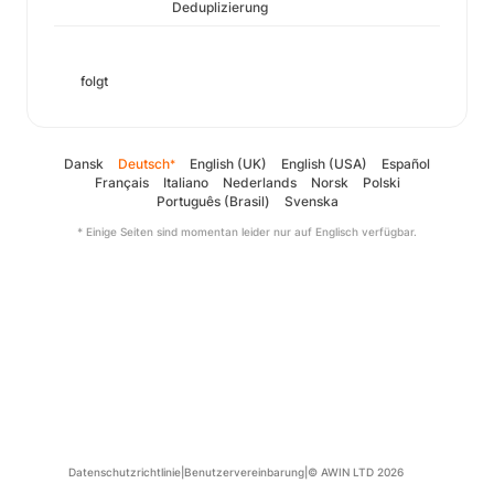
Deduplizierung
folgt
Dansk
Deutsch
English (UK)
English (USA)
Español
*
Français
Italiano
Nederlands
Norsk
Polski
Português (Brasil)
Svenska
* Einige Seiten sind momentan leider nur auf Englisch verfügbar.
Datenschutzrichtlinie
|
Benutzervereinbarung
|
© AWIN LTD 2026