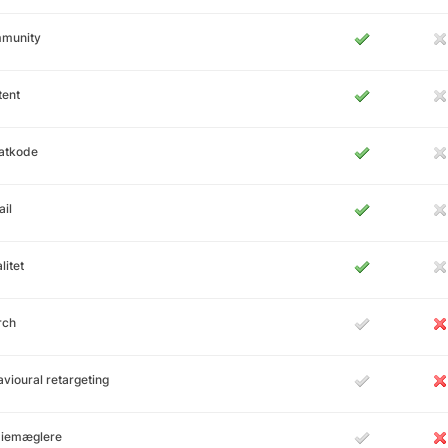
munity
tent
atkode
il
litet
rch
vioural retargeting
iemæglere