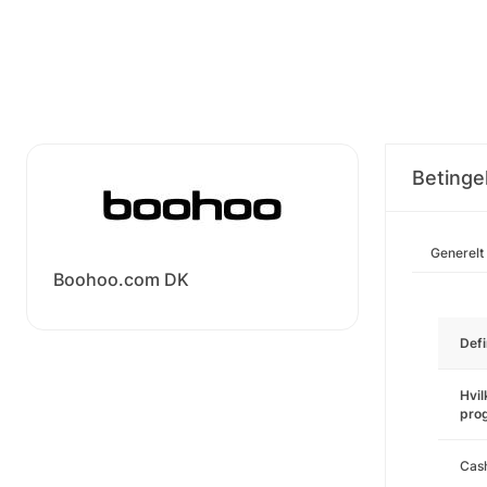
Betingel
Generelt
Boohoo.com DK
Defi
Hvil
pro
Cas