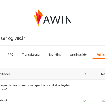
ser og vilkår
PPC
Transaktioner
Branding
Varslingstider
Publis
nitioner
Ja
Ne
ke publisher-promotionstyper har lov til at arbejde i dit
gram?
hback