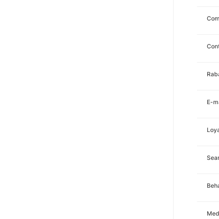
Com
Con
Rab
E-ma
Loya
Sea
Beha
Med