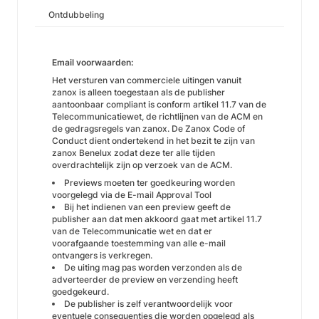
Ontdubbeling
Email voorwaarden:
Het versturen van commerciele uitingen vanuit
zanox is alleen toegestaan als de publisher
aantoonbaar compliant is conform artikel 11.7 van de
Telecommunicatiewet, de richtlijnen van de ACM en
de gedragsregels van zanox. De Zanox Code of
Conduct dient ondertekend in het bezit te zijn van
zanox Benelux zodat deze ter alle tijden
overdrachtelijk zijn op verzoek van de ACM.
Previews moeten ter goedkeuring worden
voorgelegd via de
E-mail Approval Tool
Bij het indienen van een preview geeft de
publisher aan dat men akkoord gaat met artikel 11.7
van de Telecommunicatie wet en dat er
voorafgaande toestemming van alle e-mail
ontvangers is verkregen.
De uiting mag pas worden verzonden als de
adverteerder de preview en verzending heeft
goedgekeurd.
De publisher is zelf verantwoordelijk voor
eventuele consequenties die worden opgelegd als