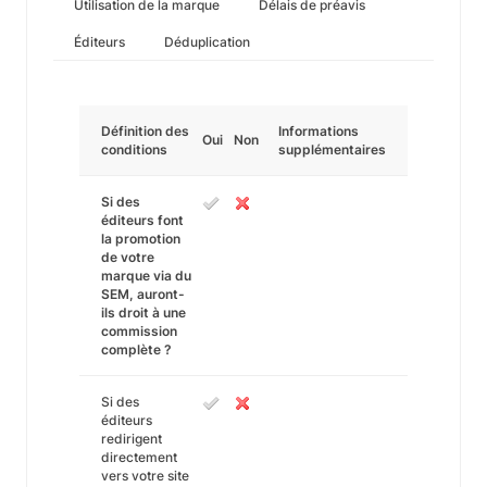
Utilisation de la marque
Délais de préavis
Éditeurs
Déduplication
Définition des
Informations
Oui
Non
conditions
supplémentaires
Si des
éditeurs font
la promotion
de votre
marque via du
SEM, auront-
ils droit à une
commission
complète ?
Si des
éditeurs
redirigent
directement
vers votre site