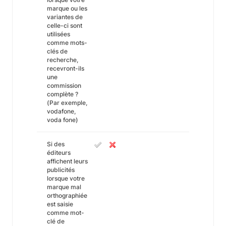
marque ou les
variantes de
celle-ci sont
utilisées
comme mots-
clés de
recherche,
recevront-ils
une
commission
complète ?
(Par exemple,
vodafone,
voda fone)
Si des
éditeurs
affichent leurs
publicités
lorsque votre
marque mal
orthographiée
est saisie
comme mot-
clé de