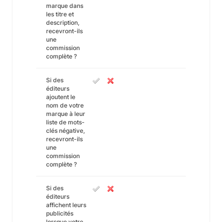
marque dans
les titre et
description,
recevront-ils
une
commission
complète ?
Si des
éditeurs
ajoutent le
nom de votre
marque à leur
liste de mots-
clés négative,
recevront-ils
une
commission
complète ?
Si des
éditeurs
affichent leurs
publicités
lorsque votre