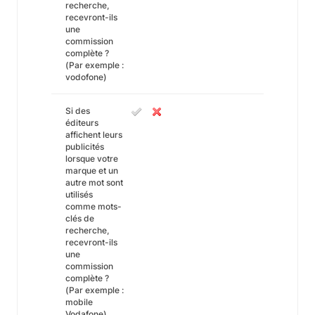
recherche,
recevront-ils
une
commission
complète ?
(Par exemple :
vodofone)
Si des
éditeurs
affichent leurs
publicités
lorsque votre
marque et un
autre mot sont
utilisés
comme mots-
clés de
recherche,
recevront-ils
une
commission
complète ?
(Par exemple :
mobile
Vodafone)