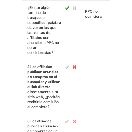
¿Existe algún
PPC no
término de
comisiona
busqueda
específico (palabra
clave) en los que
las ventas de
afiliados con
anuncios a PPC no
serán
comisionadas?
Si los afiliados
publican anuncios
de compras en el
buscador y utilizan
el link directo
directamente a tu
sitio web, ¿podrán
recibir la comisión
al completo?
Si los afiliados
publican anuncios
de compras en un