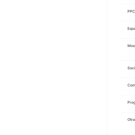
PPC
Espa
Most
Soci
Com
Prog
Otra