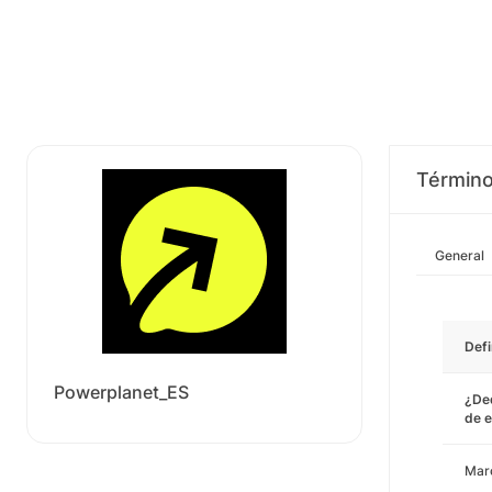
Término
General
Defi
Powerplanet_ES
¿Ded
de e
Mar