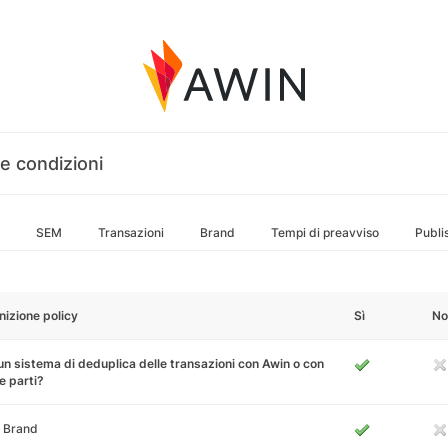
e condizioni
SEM
Transazioni
Brand
Tempi di preavviso
Publi
nizione policy
Sì
No
un sistema di deduplica delle transazioni con Awin o con
e parti?
 Brand