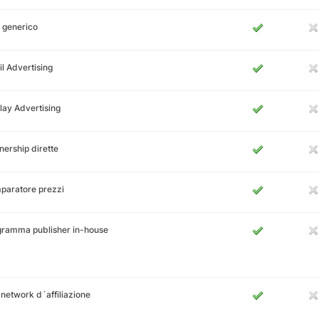
 generico
l Advertising
lay Advertising
nership dirette
paratore prezzi
gramma publisher in-house
i network d´affiliazione