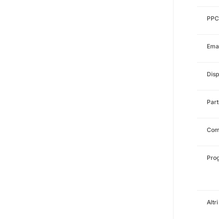
PPC
Emai
Disp
Part
Com
Pro
Altr